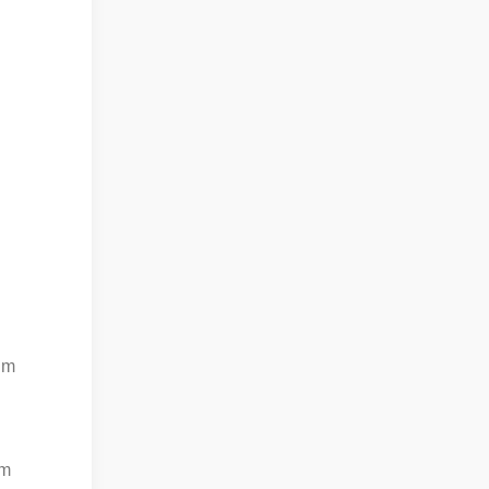
tim
im