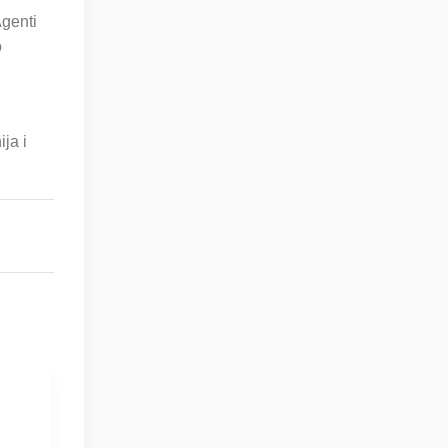
Agenti
o
ja i
Test Post Created