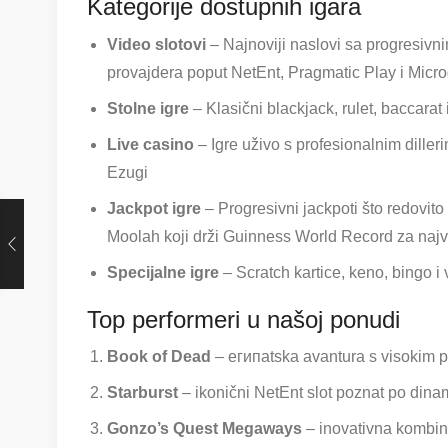
Kategorije dostupnih igara
Video slotovi
– Najnoviji naslovi sa progresivn
provajdera poput NetEnt, Pragmatic Play i Mic
Stolne igre
– Klasični blackjack, rulet, baccarat
Live casino
– Igre uživo s profesionalnim diller
Ezugi
Jackpot igre
– Progresivni jackpoti što redovito
Moolah koji drži Guinness World Record za najv
Specijalne igre
– Scratch kartice, keno, bingo i 
Top performeri u našoj ponudi
Book of Dead
– египatska avantura s visokim p
Starburst
– ikonični NetEnt slot poznat po dina
Gonzo’s Quest Megaways
– inovativna kombin