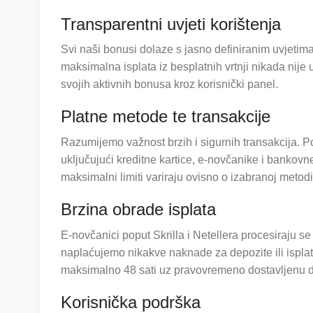
Transparentni uvjeti korištenja
Svi naši bonusi dolaze s jasno definiranim uvjetima
maksimalna isplata iz besplatnih vrtnji nikada nije
svojih aktivnih bonusa kroz korisnički panel.
Platne metode te transakcije
Razumijemo važnost brzih i sigurnih transakcija. P
uključujući kreditne kartice, e-novčanike i bankovn
maksimalni limiti variraju ovisno o izabranoj metodi
Brzina obrade isplata
E-novčanici poput Skrilla i Netellera procesiraju se
naplaćujemo nikakve naknade za depozite ili isplate
maksimalno 48 sati uz pravovremeno dostavljenu 
Korisnička podrška