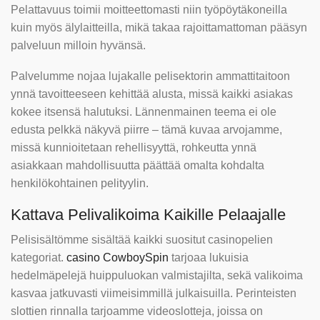
Pelattavuus toimii moitteettomasti niin työpöytäkoneilla
kuin myös älylaitteilla, mikä takaa rajoittamattoman pääsyn
palveluun milloin hyvänsä.
Palvelumme nojaa lujakalle pelisektorin ammattitaitoon
ynnä tavoitteeseen kehittää alusta, missä kaikki asiakas
kokee itsensä halutuksi. Lännenmainen teema ei ole
edusta pelkkä näkyvä piirre – tämä kuvaa arvojamme,
missä kunnioitetaan rehellisyyttä, rohkeutta ynnä
asiakkaan mahdollisuutta päättää omalta kohdalta
henkilökohtainen pelityylin.
Kattava Pelivalikoima Kaikille Pelaajalle
Pelisisältömme sisältää kaikki suositut casinopelien
kategoriat.
casino CowboySpin
tarjoaa lukuisia
hedelmäpelejä huippuluokan valmistajilta, sekä valikoima
kasvaa jatkuvasti viimeisimmillä julkaisuilla. Perinteisten
slottien rinnalla tarjoamme videoslotteja, joissa on