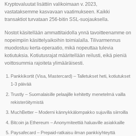
Kryptovaluutat lisättiin valikoimaan v. 2023,
vastataksemme kasvavaan vaatimukseen. Kaikki
transaktiot turvataan 256-bitin SSL-suojauksella.
Nostot käsitellään ammattitaidolla ynnä tavoitteenamme on
nopeimpiin käsittelyaikoihin toimialalla. Tilivarmennus
muodostuu kerta-operaatio, mikä nopeuttaa tulevia
kotiutuksia. Kotiutusrajat määritellään reilusti, eikä pieniä
voittosummia rajoiteta ylimääräisesti.
Pankkikortit (Visa, Mastercard) – Talletukset heti, kotiutukset
1-3 päivää
Trustly – Suomalaisille pelaajille kehitetty menetelmä vailla
rekisteröitymistä
MuchBetter – Moderni kännykkälompakko sujuvilla siirroilla
Bitcoin ja Ethereum – Anonymiteettiä haluaville asiakkaille
Paysafecard – Prepaid-ratkaisu ilman pankkiyhteyttä