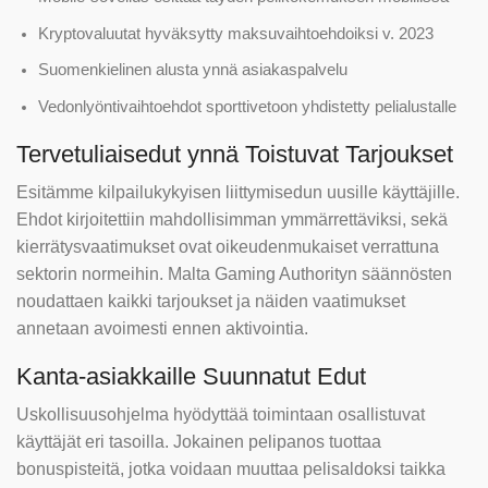
Kryptovaluutat hyväksytty maksuvaihtoehdoiksi v. 2023
Suomenkielinen alusta ynnä asiakaspalvelu
Vedonlyöntivaihtoehdot sporttivetoon yhdistetty pelialustalle
Tervetuliaisedut ynnä Toistuvat Tarjoukset
Esitämme kilpailukykyisen liittymisedun uusille käyttäjille.
Ehdot kirjoitettiin mahdollisimman ymmärrettäviksi, sekä
kierrätysvaatimukset ovat oikeudenmukaiset verrattuna
sektorin normeihin. Malta Gaming Authorityn säännösten
noudattaen kaikki tarjoukset ja näiden vaatimukset
annetaan avoimesti ennen aktivointia.
Kanta-asiakkaille Suunnatut Edut
Uskollisuusohjelma hyödyttää toimintaan osallistuvat
käyttäjät eri tasoilla. Jokainen pelipanos tuottaa
bonuspisteitä, jotka voidaan muuttaa pelisaldoksi taikka