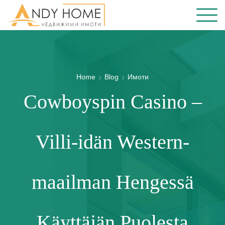
Home
Blog
Имоти
Cowboyspin Casino –
Villi-idän Western-
maailman Hengessä
Käyttäjän Puolesta