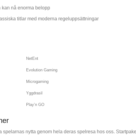
n kan nå enorma belopp
lassiska titlar med moderna regeluppsättningar
NetEnt
Evolution Gaming
Microgaming
Yggdrasil
Play’n GO
ner
a spelarnas nytta genom hela deras spelresa hos oss. Startpake