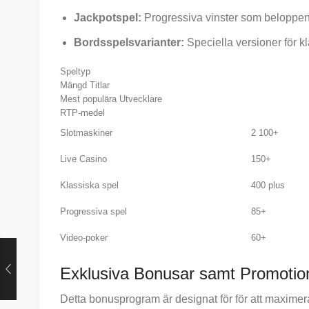
Jackpotspel:
Progressiva vinster som beloppe
Bordsspelsvarianter:
Speciella versioner för k
Speltyp
Mängd Titlar
Mest populära Utvecklare
RTP-medel
Slotmaskiner
2 100+
Live Casino
150+
Klassiska spel
400 plus
Progressiva spel
85+
Video-poker
60+
Exklusiva Bonusar samt Promotio
Detta bonusprogram är designat för för att maximer