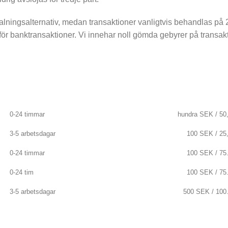
talningsalternativ, medan transaktioner vanligtvis behandlas på 
för banktransaktioner. Vi innehar noll gömda gebyrer på transakt
0-24 timmar
hundra SEK / 5
3-5 arbetsdagar
100 SEK / 25
0-24 timmar
100 SEK / 75
0-24 tim
100 SEK / 75
3-5 arbetsdagar
500 SEK / 100