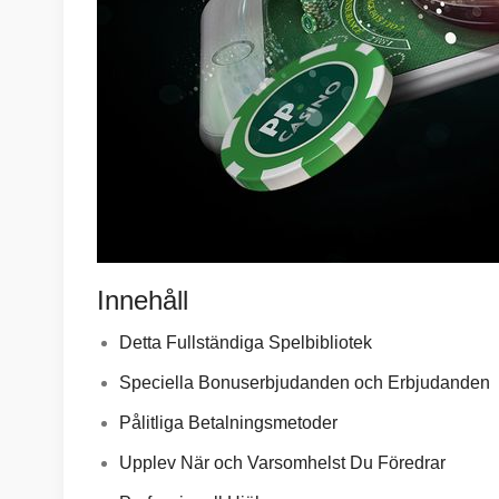
Innehåll
Detta Fullständiga Spelbibliotek
Speciella Bonuserbjudanden och Erbjudanden
Pålitliga Betalningsmetoder
Upplev När och Varsomhelst Du Föredrar