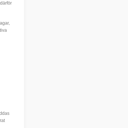
 därför
agar,
tiva
yddas
rat