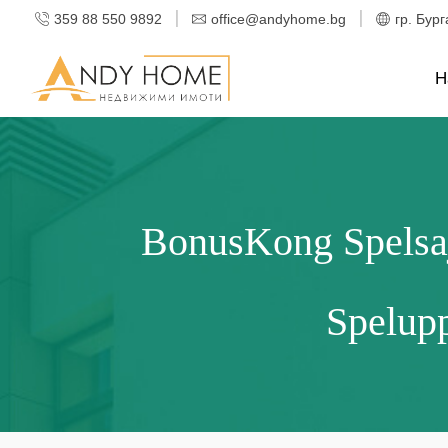
359 88 550 9892
office@andyhome.bg
гр. Бург
Н
BonusKong Spelsaj
Spelup