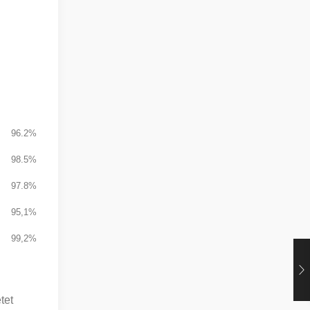
96.2%
98.5%
97.8%
95,1%
99,2%
tet