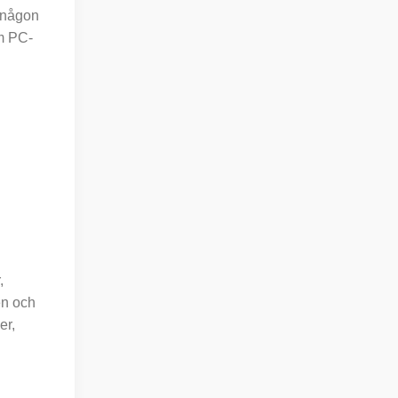
r någon
om PC-
,
en och
er,