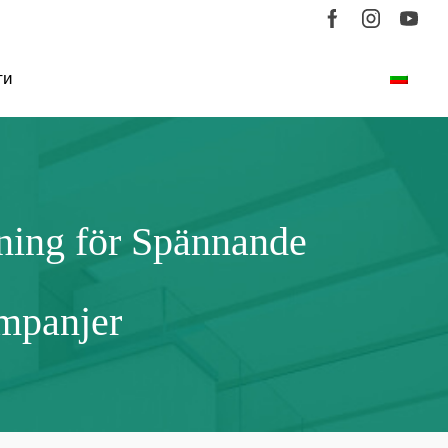
ти
ning för Spännande
mpanjer