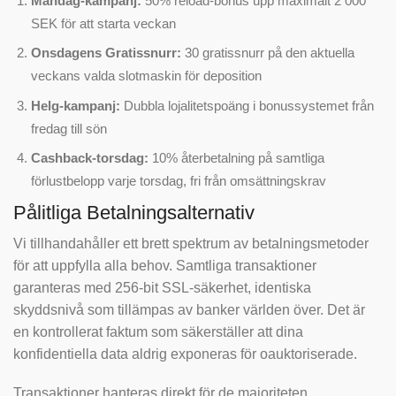
Måndag-kampanj:
50% reload-bonus upp maximalt 2 000
SEK för att starta veckan
Onsdagens Gratissnurr:
30 gratissnurr på den aktuella
veckans valda slotmaskin för deposition
Helg-kampanj:
Dubbla lojalitetspoäng i bonussystemet från
fredag till sön
Cashback-torsdag:
10% återbetalning på samtliga
förlustbelopp varje torsdag, fri från omsättningskrav
Pålitliga Betalningsalternativ
Vi tillhandahåller ett brett spektrum av betalningsmetoder
för att uppfylla alla behov. Samtliga transaktioner
garanteras med 256-bit SSL-säkerhet, identiska
skyddsnivå som tillämpas av banker världen över. Det är
en kontrollerat faktum som säkerställer att dina
konfidentiella data aldrig exponeras för oauktoriserade.
Transaktioner hanteras direkt för de majoriteten