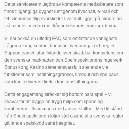
Detta serviceteam utgörs av kompetenta medarbetare som
finns tillgängliga dygnet runt genom livechatt, e-mail och
tel. Genomsnittlig svarstid för livechatt ligger på mindre än
två minuter, medan mejlfrågor besvaras inom sex timmar.
Vi har också en utförlig FAQ som omfattar de vanligaste
frågorna kring konton, bonusar, överföringar och regler.
Supportteamet talar flytande svenska & har kompetens om
den svenska marknaden och Spelinspektionens regelverk.
BonusKong Kasino sätter ansvarsfullt spelande via
funktioner som insättningsgränser, timeout och spelpaus
som kan aktiveras direkt i kontoinställningarna.
Detta engagemang sträcker sig bortom bara spel – vi
strävar för att bygga en trygg miljö som spänning
kombineras tillsammans med ansvarsfullhet. Med tillstånd
från Spelinspektionen följer vårt casino alla svenska regler
gällande spelskydd samt integritet.