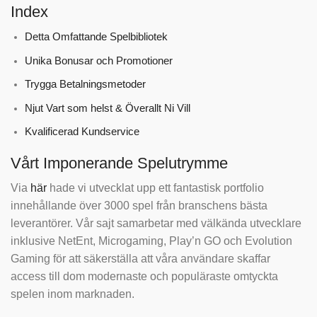
Index
Detta Omfattande Spelbibliotek
Unika Bonusar och Promotioner
Trygga Betalningsmetoder
Njut Vart som helst & Överallt Ni Vill
Kvalificerad Kundservice
Vårt Imponerande Spelutrymme
Via
här
hade vi utvecklat upp ett fantastisk portfolio
innehållande över 3000 spel från branschens bästa
leverantörer. Vår sajt samarbetar med välkända utvecklare
inklusive NetEnt, Microgaming, Play’n GO och Evolution
Gaming för att säkerställa att våra användare skaffar
access till dom modernaste och populäraste omtyckta
spelen inom marknaden.