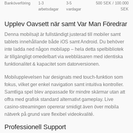
Banköverföring
1-3
3-5
500 SEK / 100.000
arbetsdagar
vardagar
SEK
Upplev Oavsett när samt Var Man Föredrar
Denna mobilsajt är fullständigt justerad till mobiler samt
tablets innehållande både iOS samt Android. Du behöver
inte ladda ned någon mobilapp – hela detta spelbibliotek
är tillgängligt omedelbart via webbläsaren med identiska
funktionalitet & kapacitet som datorversionen.
Mobilupplevelsen har designats med touch-funktion som
fokus, vilket ger enkel navigation samt intuitiva kontroller.
Samtliga spel blev anpassade för mindre skärmar utan att
offra med grafisk standard alternativt gameplay. Live
casino-streamingen opererar smidigt även över mobila
nätverk på grund vare flexibel videokvalité.
Professionell Support