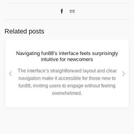
Related posts
Navigating fun88’s interface feels surprisingly
intuitive for newcomers
The interface’s straightforward layout and clear
navigation make it accessible for those new to
fun88, inviting users to engage without feeling
overwhelmed.