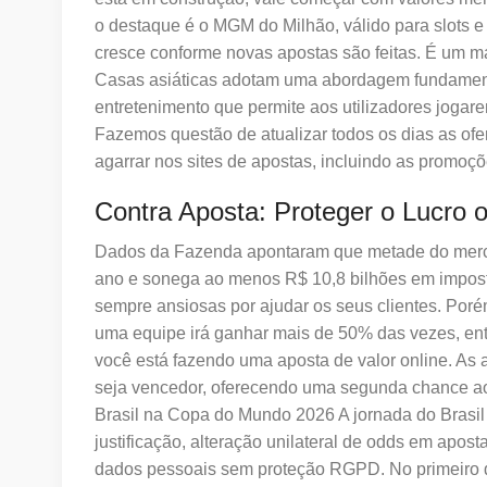
o destaque é o MGM do Milhão, válido para slots e
cresce conforme novas apostas são feitas. É um ma
Casas asiáticas adotam uma abordagem fundamenta
entretenimento que permite aos utilizadores jogare
Fazemos questão de atualizar todos os dias as of
agarrar nos sites de apostas, incluindo as promoçõ
Contra Aposta: Proteger o Lucro 
Dados da Fazenda apontaram que metade do mercado
ano e sonega ao menos R$ 10,8 bilhões em impost
sempre ansiosas por ajudar os seus clientes. Po
uma equipe irá ganhar mais de 50% das vezes, ent
você está fazendo uma aposta de valor online. As 
seja vencedor, oferecendo uma segunda chance ao 
Brasil na Copa do Mundo 2026 A jornada do Brasil
justificação, alteração unilateral de odds em aposta
dados pessoais sem proteção RGPD. No primeiro 