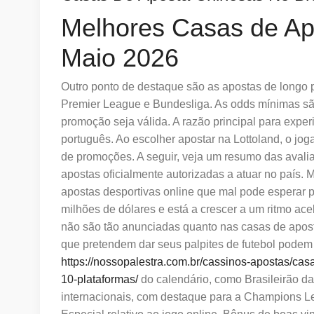
Melhores Casas de Ap
Maio 2026
Outro ponto de destaque são as apostas de longo 
Premier League e Bundesliga. As odds mínimas sã
promoção seja válida. A razão principal para exper
português. Ao escolher apostar na Lottoland, o jo
de promoções. A seguir, veja um resumo das avalia
apostas oficialmente autorizadas a atuar no país. M
apostas desportivas online que mal pode esperar par
milhões de dólares e está a crescer a um ritmo ac
não são tão anunciadas quanto nas casas de apost
que pretendem dar seus palpites de futebol podem
https://nossopalestra.com.br/cassinos-apostas/ca
10-plataformas/
do calendário, como Brasileirão das
internacionais, com destaque para a Champions L