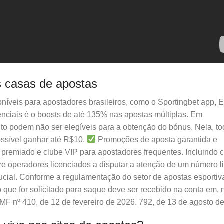
 casas de apostas
níveis para apostadores brasileiros, como o Sportingbet app, E
nciais é o boosts de até 135% nas apostas múltiplas. Em
o podem não ser elegíveis para a obtenção do bónus. Nela, to
ssível ganhar até R$10.
Promoções de aposta garantida e
gn premiado e clube VIP para apostadores frequentes. Incluindo
ze operadores licenciados a disputar a atenção de um número l
crucial. Conforme a regulamentação do setor de apostas esportiv
o que for solicitado para saque deve ser recebido na conta em, 
F nº 410, de 12 de fevereiro de 2026. 792, de 13 de agosto d