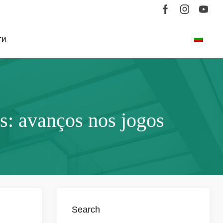
ти
s: avanços nos jogos
Search