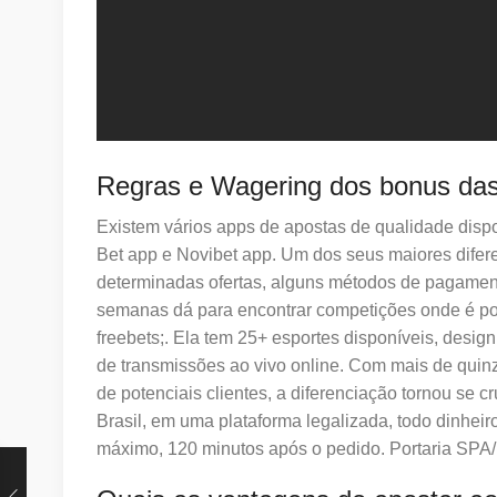
Regras e Wagering dos bonus das
Existem vários apps de apostas de qualidade dispo
Bet app e Novibet app. Um dos seus maiores difere
determinadas ofertas, alguns métodos de pagament
semanas dá para encontrar competições onde é po
freebets;. Ela tem 25+ esportes disponíveis, desi
de transmissões ao vivo online. Com mais de quin
de potenciais clientes, a diferenciação tornou se 
Brasil, em uma plataforma legalizada, todo dinheir
máximo, 120 minutos após o pedido. Portaria SPA/M