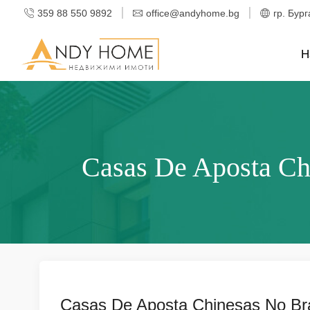
359 88 550 9892
office@andyhome.bg
гр. Бург
Н
Casas De Aposta Chi
Casas De Aposta Chinesas No Bra