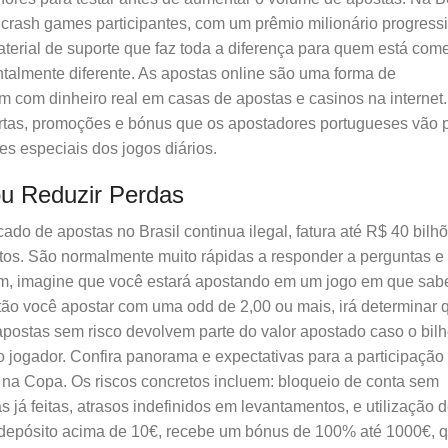
 crash games participantes, com um prêmio milionário progress
terial de suporte que faz toda a diferença para quem está com
lmente diferente. As apostas online são uma forma de
m com dinheiro real em casas de apostas e casinos na internet.
ertas, promoções e bónus que os apostadores portugueses vão 
es especiais dos jogos diários.
ou Reduzir Perdas
 de apostas no Brasil continua ilegal, fatura até R$ 40 bilhõ
os. São normalmente muito rápidas a responder a perguntas e
rém, imagine que você estará apostando em um jogo em que sab
ão você apostar com uma odd de 2,00 ou mais, irá determinar 
apostas sem risco devolvem parte do valor apostado caso o bil
jogador. Confira panorama e expectativas para a participação
 na Copa. Os riscos concretos incluem: bloqueio de conta sem
s já feitas, atrasos indefinidos em levantamentos, e utilização 
depósito acima de 10€, recebe um bónus de 100% até 1000€, 