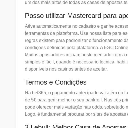
um dos mais altos de todas as casas de apostas te
Posso utilizar Mastercard para ap
Ative automaticamente no cadastro e ganhe acesso
ferramentas da plataforma. Use nossa lista para e
regras existem para padronizar o funcionamento d
condições definidas pela plataforma. A ESC Online
Muitos apostadores iniciam neste mercado com a e
simples e fácil, quando é necessário técnica, hab
disponíveis nos casinos antes de aceitar.
Termos e Condições
Na bet365, o pagamento antecipado vai além do f
de 5€ para gerir melhor o seu bankroll. Nas três p
pode oferecer mais variação nas odds, sobretudo na
Logo, é fundamental procurar por sites de apostas
3 Lebull: Melhor Casa de Apostas