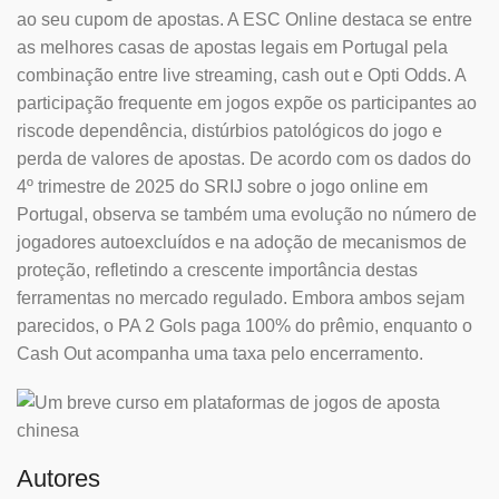
ao seu cupom de apostas. A ESC Online destaca se entre
as melhores casas de apostas legais em Portugal pela
combinação entre live streaming, cash out e Opti Odds. A
participação frequente em jogos expõe os participantes ao
riscode dependência, distúrbios patológicos do jogo e
perda de valores de apostas. De acordo com os dados do
4º trimestre de 2025 do SRIJ sobre o jogo online em
Portugal, observa se também uma evolução no número de
jogadores autoexcluídos e na adoção de mecanismos de
proteção, refletindo a crescente importância destas
ferramentas no mercado regulado. Embora ambos sejam
parecidos, o PA 2 Gols paga 100% do prêmio, enquanto o
Cash Out acompanha uma taxa pelo encerramento.
Autores