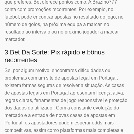
que preferes. Bet oferece pontos como. A Brazino777
conta com promoções recorrentes. Por exemplo, no
futebol, pode encontrar apostas no resultado do jogo, no
número de golos, na próxima equipa a marcar, no
resultado ao intervalo ou no próximo jogador a marcar
marcador.
3 Bet Dá Sorte: Pix rápido e bônus
recorrentes
Se, por algum motivo, encontrares dificuldades ou
problemas com um site de apostas legal em Portugal,
existem formas seguras de resolver a situação. As casas
de apostas legais em Portugal apresentam licença ativa,
regras claras, ferramentas de jogo responsável e proteção
dos dados do utilizador. Com a constante evolução do
mercado e a entrada de novas casas de apostas em
Portugal, os apostadores podem esperar odds mais
competitivas, assim como plataformas mais completas e