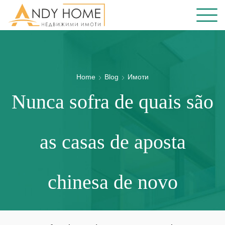
Home
Blog
Имоти
Nunca sofra de quais são
as casas de aposta
chinesa de novo