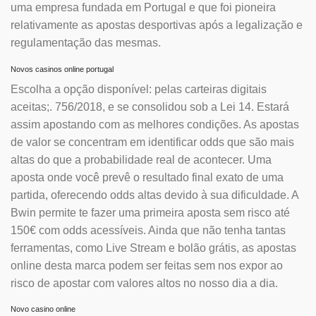
uma empresa fundada em Portugal e que foi pioneira
relativamente as apostas desportivas após a legalização e
regulamentação das mesmas.
Novos casinos online portugal
Escolha a opção disponível: pelas carteiras digitais
aceitas;. 756/2018, e se consolidou sob a Lei 14. Estará
assim apostando com as melhores condições. As apostas
de valor se concentram em identificar odds que são mais
altas do que a probabilidade real de acontecer. Uma
aposta onde você prevê o resultado final exato de uma
partida, oferecendo odds altas devido à sua dificuldade. A
Bwin permite te fazer uma primeira aposta sem risco até
150€ com odds acessíveis. Ainda que não tenha tantas
ferramentas, como Live Stream e bolão grátis, as apostas
online desta marca podem ser feitas sem nos expor ao
risco de apostar com valores altos no nosso dia a dia.
Novo casino online