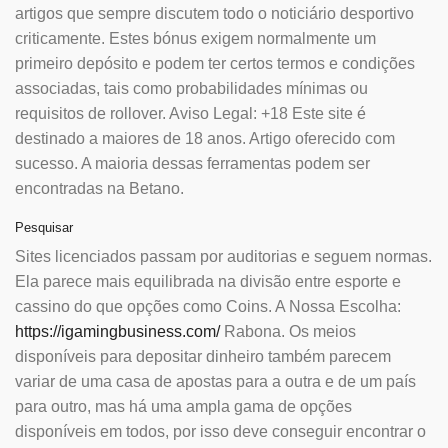
artigos que sempre discutem todo o noticiário desportivo
criticamente. Estes bónus exigem normalmente um
primeiro depósito e podem ter certos termos e condições
associadas, tais como probabilidades mínimas ou
requisitos de rollover. Aviso Legal: +18 Este site é
destinado a maiores de 18 anos. Artigo oferecido com
sucesso. A maioria dessas ferramentas podem ser
encontradas na Betano.
Pesquisar
Sites licenciados passam por auditorias e seguem normas.
Ela parece mais equilibrada na divisão entre esporte e
cassino do que opções como Coins. A Nossa Escolha:
https://igamingbusiness.com/
Rabona. Os meios
disponíveis para depositar dinheiro também parecem
variar de uma casa de apostas para a outra e de um país
para outro, mas há uma ampla gama de opções
disponíveis em todos, por isso deve conseguir encontrar o