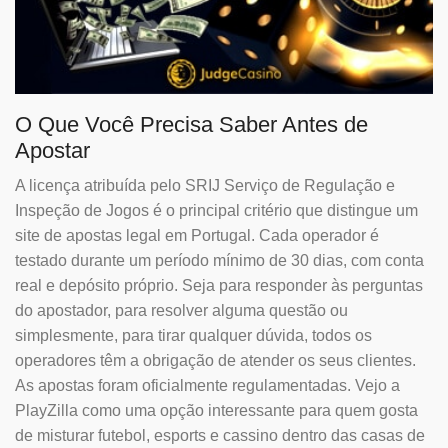
O Que Você Precisa Saber Antes de
Apostar
A licença atribuída pelo SRIJ Serviço de Regulação e
Inspeção de Jogos é o principal critério que distingue um
site de apostas legal em Portugal. Cada operador é
testado durante um período mínimo de 30 dias, com conta
real e depósito próprio. Seja para responder às perguntas
do apostador, para resolver alguma questão ou
simplesmente, para tirar qualquer dúvida, todos os
operadores têm a obrigação de atender os seus clientes.
As apostas foram oficialmente regulamentadas. Vejo a
PlayZilla como uma opção interessante para quem gosta
de misturar futebol, esports e cassino dentro das casas de