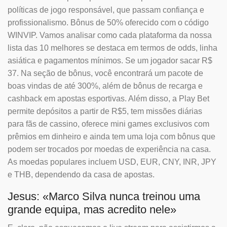
políticas de jogo responsável, que passam confiança e
profissionalismo. Bônus de 50% oferecido com o código
WINVIP. Vamos analisar como cada plataforma da nossa
lista das 10 melhores se destaca em termos de odds, linha
asiática e pagamentos mínimos. Se um jogador sacar R$
37. Na seção de bônus, você encontrará um pacote de
boas vindas de até 300%, além de bônus de recarga e
cashback em apostas esportivas. Além disso, a Play Bet
permite depósitos a partir de R$5, tem missões diárias
para fãs de cassino, oferece mini games exclusivos com
prêmios em dinheiro e ainda tem uma loja com bônus que
podem ser trocados por moedas de experiência na casa.
As moedas populares incluem USD, EUR, CNY, INR, JPY
e THB, dependendo da casa de apostas.
Jesus: «Marco Silva nunca treinou uma
grande equipa, mas acredito nele»