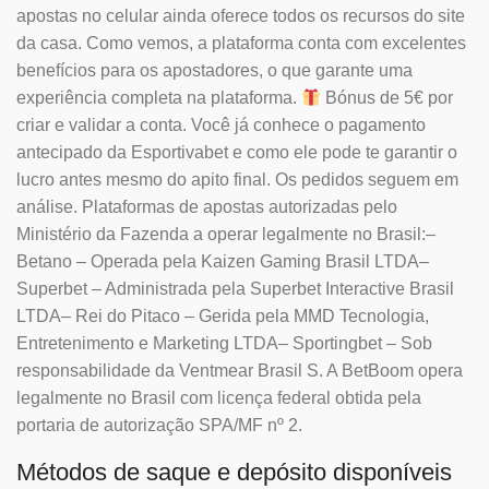
apostas no celular ainda oferece todos os recursos do site
da casa. Como vemos, a plataforma conta com excelentes
benefícios para os apostadores, o que garante uma
experiência completa na plataforma.
Bónus de 5€ por
criar e validar a conta. Você já conhece o pagamento
antecipado da Esportivabet e como ele pode te garantir o
lucro antes mesmo do apito final. Os pedidos seguem em
análise. Plataformas de apostas autorizadas pelo
Ministério da Fazenda a operar legalmente no Brasil:–
Betano – Operada pela Kaizen Gaming Brasil LTDA–
Superbet – Administrada pela Superbet Interactive Brasil
LTDA– Rei do Pitaco – Gerida pela MMD Tecnologia,
Entretenimento e Marketing LTDA– Sportingbet – Sob
responsabilidade da Ventmear Brasil S. A BetBoom opera
legalmente no Brasil com licença federal obtida pela
portaria de autorização SPA/MF nº 2.
Métodos de saque e depósito disponíveis