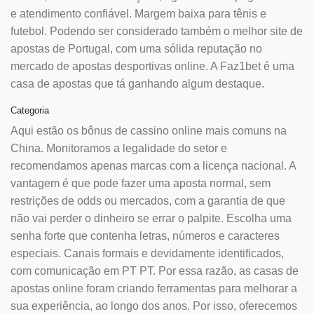
e atendimento confiável. Margem baixa para tênis e
futebol. Podendo ser considerado também o melhor site de
apostas de Portugal, com uma sólida reputação no
mercado de apostas desportivas online. A Faz1bet é uma
casa de apostas que tá ganhando algum destaque.
Categoria
Aqui estão os bônus de cassino online mais comuns na
China. Monitoramos a legalidade do setor e
recomendamos apenas marcas com a licença nacional. A
vantagem é que pode fazer uma aposta normal, sem
restrições de odds ou mercados, com a garantia de que
não vai perder o dinheiro se errar o palpite. Escolha uma
senha forte que contenha letras, números e caracteres
especiais. Canais formais e devidamente identificados,
com comunicação em PT PT. Por essa razão, as casas de
apostas online foram criando ferramentas para melhorar a
sua experiência, ao longo dos anos. Por isso, oferecemos