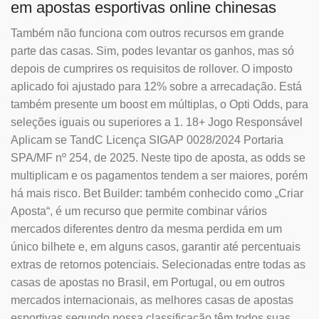
em apostas esportivas online chinesas
Também não funciona com outros recursos em grande
parte das casas. Sim, podes levantar os ganhos, mas só
depois de cumprires os requisitos de rollover. O imposto
aplicado foi ajustado para 12% sobre a arrecadação. Está
também presente um boost em múltiplas, o Opti Odds, para
seleções iguais ou superiores a 1. 18+ Jogo Responsável
Aplicam se TandC Licença SIGAP 0028/2024 Portaria
SPA/MF nº 254, de 2025. Neste tipo de aposta, as odds se
multiplicam e os pagamentos tendem a ser maiores, porém
há mais risco. Bet Builder: também conhecido como „Criar
Aposta“, é um recurso que permite combinar vários
mercados diferentes dentro da mesma perdida em um
único bilhete e, em alguns casos, garantir até percentuais
extras de retornos potenciais. Selecionadas entre todas as
casas de apostas no Brasil, em Portugal, ou em outros
mercados internacionais, as melhores casas de apostas
esportivas segundo nossa classificação têm todos suas