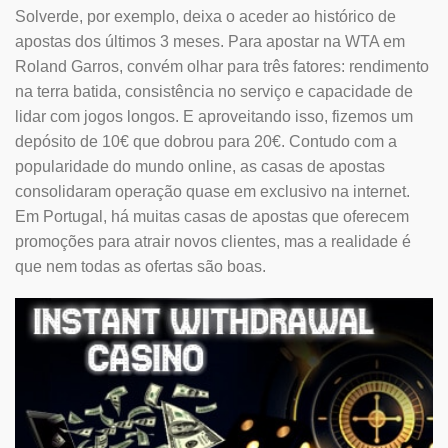
Solverde, por exemplo, deixa o aceder ao histórico de
apostas dos últimos 3 meses. Para apostar na WTA em
Roland Garros, convém olhar para três fatores: rendimento
na terra batida, consistência no serviço e capacidade de
lidar com jogos longos. E aproveitando isso, fizemos um
depósito de 10€ que dobrou para 20€. Contudo com a
popularidade do mundo online, as casas de apostas
consolidaram operação quase em exclusivo na internet.
Em Portugal, há muitas casas de apostas que oferecem
promoções para atrair novos clientes, mas a realidade é
que nem todas as ofertas são boas.