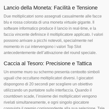
Lancio della Moneta: Facilità e Tensione
Due moltiplicatori sono assegnati casualmente alle facce
blu e rossa colorata di una moneta virtuale gigante. Il
software informatico produce il lancio in real-time, e la
faccia vincente definisce il moltiplicatore applicato. I valori
possono arrivare a picchi notevoli, specialmente nel
momento in cui intervengono i valori Top Slot
antecedentemente dell’attivazione del round speciale.
Caccia al Tesoro: Precisione e Tattica
Un enorme muro su schermo presenta centootto simboli
uguali che occultano moltiplicatori diversi. I giocatori
dispongono di 20 secondi per scegliere un obiettivo
utilizzando un puntatore sullo interfaccia. Quando il
countdown scade, l’insieme dei moltiplicatori vengono
rivelati simultaneamente, e ogni singolo giocatore
conquista il premio corrispondente alla sua selezione. Tale