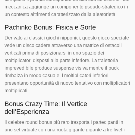
meccanica aggiunge un componente pseudo-strategico in
un contesto altrimenti caratterizzato dalla aleatorietà.
Pachinko Bonus: Fisica e Sorte
Derivato ai classici giochi nipponici, questo gioco speciale
vede un disco cadere attraverso una matrice di ostacoli
verticali prima di posizionarsi in uno spazio dei
moltiplicatori disposti alla parte inferiore. La traiettoria
imprevedibile produce suspense visiva mentre il puck
rimbalza in modo casuale. I moltiplicatori inferiori
presentano opportunità di nuovo tentativo con moltiplicatori
moltiplicati.
Bonus Crazy Time: Il Vertice
dell’Esperienza
Il celebre round bonus più raro trasporta i partecipanti in
uno set virtuale con una ruota gigante gigante a tre livelli