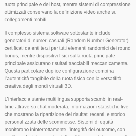
ruota principale e dei host, mentre sistemi di compressione
ottimizzati conservano la definizione video anche su
collegamenti mobili.
Il complesso sistema software sottostante include
generatori di numeri casuali (Random Number Generator)
certificati da enti terzi per tutti elementi randomici dei round
bonus, mentre dispositivi fisici sulla ruota principale
principale assicurano risultati tracciabili meccanicamente.
Questa particolare duplice configurazione combina
l’autenticità tangibile della ruota fisica con la versatilità
creativa degli mondi virtuali 3D.
L’interfaccia utente multilingua supporta scambi in real-
time attraverso chat moderata, informazioni statistiche live
che mostrano la ripartizione dei risultati recenti, e storico
personalizzata delle scommesse. Sistemi di equità
monitorano ininterrottamente l’integrità dei outcome, con