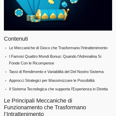
Contenuti
Le Meccaniche di Gioco che Trasformano l’Intrattenimento
I Famosi Quattro Mondi Bonus: Quando l’Adrenalina Si
Fonde Con le Ricompense
Tassi di Rendimento e Variabilità del Del Nostro Sistema
Approcci Strategici per Massimizzare le Possibilità
Il Sistema Tecnologica che supporta l’Esperienza in Diretta
Le Principali Meccaniche di
Funzionamento che Trasformano
l’Intrattenimento