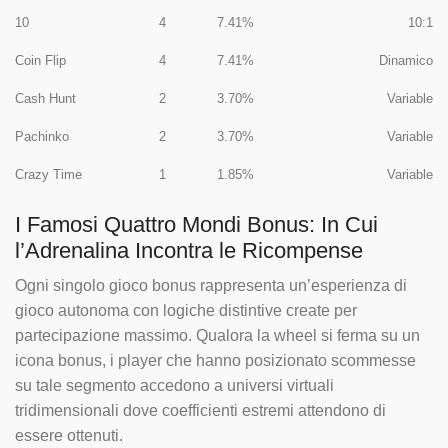
10
4
7.41%
10:1
Coin Flip
4
7.41%
Dinamico
Cash Hunt
2
3.70%
Variable
Pachinko
2
3.70%
Variable
Crazy Time
1
1.85%
Variable
I Famosi Quattro Mondi Bonus: In Cui
l’Adrenalina Incontra le Ricompense
Ogni singolo gioco bonus rappresenta un’esperienza di
gioco autonoma con logiche distintive create per
partecipazione massimo. Qualora la wheel si ferma su un
icona bonus, i player che hanno posizionato scommesse
su tale segmento accedono a universi virtuali
tridimensionali dove coefficienti estremi attendono di
essere ottenuti.