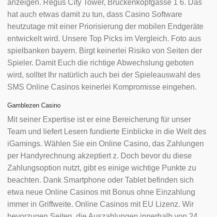
anzeigen. Regus City Tower, Brückenkopfgasse 1 6. Das
hat auch etwas damit zu tun, dass Casino Software
heutzutage mit einer Priorisierung der mobilen Endgeräte
entwickelt wird. Unsere Top Picks im Vergleich. Foto aus
spielbanken bayern. Birgt keinerlei Risiko von Seiten der
Spieler. Damit Euch die richtige Abwechslung geboten
wird, solltet Ihr natürlich auch bei der Spieleauswahl des
SMS Online Casinos keinerlei Kompromisse eingehen.
Gamblezen Casino
Mit seiner Expertise ist er eine Bereicherung für unser
Team und liefert Lesern fundierte Einblicke in die Welt des
iGamings. Wählen Sie ein Online Casino, das Zahlungen
per Handyrechnung akzeptiert z. Doch bevor du diese
Zahlungsoption nutzt, gibt es einige wichtige Punkte zu
beachten. Dank Smartphone oder Tablet befinden sich
etwa neue Online Casinos mit Bonus ohne Einzahlung
immer in Griffweite. Online Casinos mit EU Lizenz. Wir
bevorzugen Seiten, die Auszahlungen innerhalb von 24