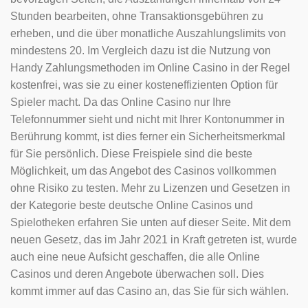
Stunden bearbeiten, ohne Transaktionsgebühren zu
erheben, und die über monatliche Auszahlungslimits von
mindestens 20. Im Vergleich dazu ist die Nutzung von
Handy Zahlungsmethoden im Online Casino in der Regel
kostenfrei, was sie zu einer kosteneffizienten Option für
Spieler macht. Da das Online Casino nur Ihre
Telefonnummer sieht und nicht mit Ihrer Kontonummer in
Berührung kommt, ist dies ferner ein Sicherheitsmerkmal
für Sie persönlich. Diese Freispiele sind die beste
Möglichkeit, um das Angebot des Casinos vollkommen
ohne Risiko zu testen. Mehr zu Lizenzen und Gesetzen in
der Kategorie beste deutsche Online Casinos und
Spielotheken erfahren Sie unten auf dieser Seite. Mit dem
neuen Gesetz, das im Jahr 2021 in Kraft getreten ist, wurde
auch eine neue Aufsicht geschaffen, die alle Online
Casinos und deren Angebote überwachen soll. Dies
kommt immer auf das Casino an, das Sie für sich wählen.