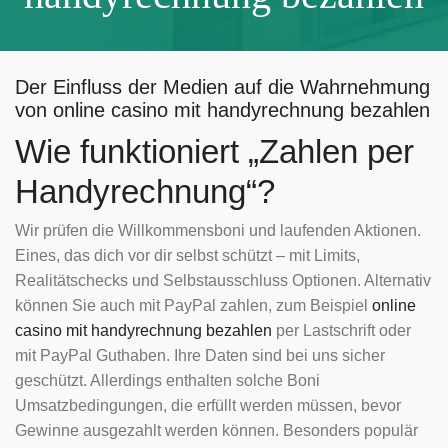
Der Einfluss der Medien auf die Wahrnehmung
von online casino mit handyrechnung bezahlen
Wie funktioniert „Zahlen per
Handyrechnung“?
Wir prüfen die Willkommensboni und laufenden Aktionen.
Eines, das dich vor dir selbst schützt – mit Limits,
Realitätschecks und Selbstausschluss Optionen. Alternativ
können Sie auch mit PayPal zahlen, zum Beispiel
online
casino mit handyrechnung bezahlen
per Lastschrift oder
mit PayPal Guthaben. Ihre Daten sind bei uns sicher
geschützt. Allerdings enthalten solche Boni
Umsatzbedingungen, die erfüllt werden müssen, bevor
Gewinne ausgezahlt werden können. Besonders populär