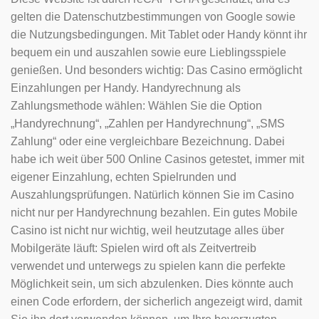
gelten die Datenschutzbestimmungen von Google sowie
die Nutzungsbedingungen. Mit Tablet oder Handy könnt ihr
bequem ein und auszahlen sowie eure Lieblingsspiele
genießen. Und besonders wichtig: Das Casino ermöglicht
Einzahlungen per Handy. Handyrechnung als
Zahlungsmethode wählen: Wählen Sie die Option
„Handyrechnung“, „Zahlen per Handyrechnung“, „SMS
Zahlung“ oder eine vergleichbare Bezeichnung. Dabei
habe ich weit über 500 Online Casinos getestet, immer mit
eigener Einzahlung, echten Spielrunden und
Auszahlungsprüfungen. Natürlich können Sie im Casino
nicht nur per Handyrechnung bezahlen. Ein gutes Mobile
Casino ist nicht nur wichtig, weil heutzutage alles über
Mobilgeräte läuft: Spielen wird oft als Zeitvertreib
verwendet und unterwegs zu spielen kann die perfekte
Möglichkeit sein, um sich abzulenken. Dies könnte auch
einen Code erfordern, der sicherlich angezeigt wird, damit