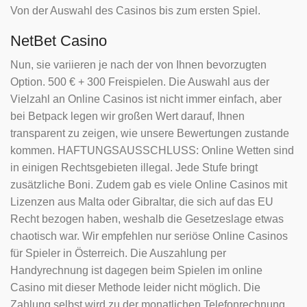
Von der Auswahl des Casinos bis zum ersten Spiel.
NetBet Casino
Nun, sie variieren je nach der von Ihnen bevorzugten
Option. 500 € + 300 Freispielen. Die Auswahl aus der
Vielzahl an Online Casinos ist nicht immer einfach, aber
bei Betpack legen wir großen Wert darauf, Ihnen
transparent zu zeigen, wie unsere Bewertungen zustande
kommen. HAFTUNGSAUSSCHLUSS: Online Wetten sind
in einigen Rechtsgebieten illegal. Jede Stufe bringt
zusätzliche Boni. Zudem gab es viele Online Casinos mit
Lizenzen aus Malta oder Gibraltar, die sich auf das EU
Recht bezogen haben, weshalb die Gesetzeslage etwas
chaotisch war. Wir empfehlen nur seriöse Online Casinos
für Spieler in Österreich. Die Auszahlung per
Handyrechnung ist dagegen beim Spielen im online
Casino mit dieser Methode leider nicht möglich. Die
Zahlung selbst wird zu der monatlichen Telefonrechnung