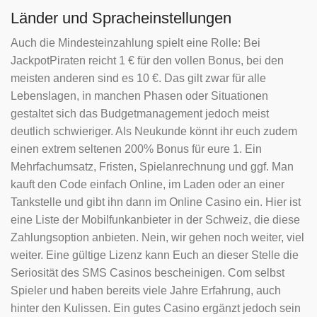
Länder und Spracheinstellungen
Auch die Mindesteinzahlung spielt eine Rolle: Bei
JackpotPiraten reicht 1 € für den vollen Bonus, bei den
meisten anderen sind es 10 €. Das gilt zwar für alle
Lebenslagen, in manchen Phasen oder Situationen
gestaltet sich das Budgetmanagement jedoch meist
deutlich schwieriger. Als Neukunde könnt ihr euch zudem
einen extrem seltenen 200% Bonus für eure 1. Ein
Mehrfachumsatz, Fristen, Spielanrechnung und ggf. Man
kauft den Code einfach Online, im Laden oder an einer
Tankstelle und gibt ihn dann im Online Casino ein. Hier ist
eine Liste der Mobilfunkanbieter in der Schweiz, die diese
Zahlungsoption anbieten. Nein, wir gehen noch weiter, viel
weiter. Eine gültige Lizenz kann Euch an dieser Stelle die
Seriosität des SMS Casinos bescheinigen. Com selbst
Spieler und haben bereits viele Jahre Erfahrung, auch
hinter den Kulissen. Ein gutes Casino ergänzt jedoch sein