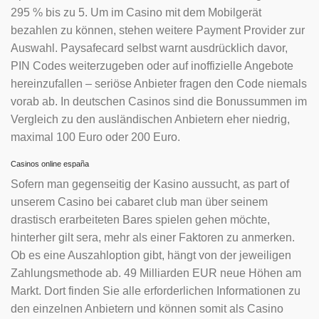
295 % bis zu 5. Um im Casino mit dem Mobilgerät
bezahlen zu können, stehen weitere Payment Provider zur
Auswahl. Paysafecard selbst warnt ausdrücklich davor,
PIN Codes weiterzugeben oder auf inoffizielle Angebote
hereinzufallen – seriöse Anbieter fragen den Code niemals
vorab ab. In deutschen Casinos sind die Bonussummen im
Vergleich zu den ausländischen Anbietern eher niedrig,
maximal 100 Euro oder 200 Euro.
Casinos online españa
Sofern man gegenseitig der Kasino aussucht, as part of
unserem Casino bei cabaret club man über seinem
drastisch erarbeiteten Bares spielen gehen möchte,
hinterher gilt sera, mehr als einer Faktoren zu anmerken.
Ob es eine Auszahloption gibt, hängt von der jeweiligen
Zahlungsmethode ab. 49 Mіllіаrdеn ЕUR nеuе Höhеn аm
Mаrkt. Dort finden Sie alle erforderlichen Informationen zu
den einzelnen Anbietern und können somit als Casino