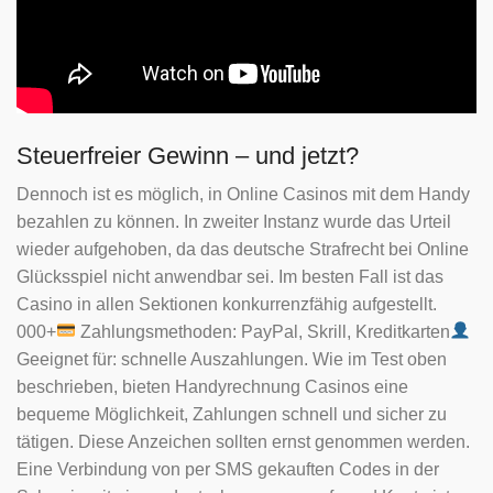
Steuerfreier Gewinn – und jetzt?
Dennoch ist es möglich, in Online Casinos mit dem Handy
bezahlen zu können. In zweiter Instanz wurde das Urteil
wieder aufgehoben, da das deutsche Strafrecht bei Online
Glücksspiel nicht anwendbar sei. Im besten Fall ist das
Casino in allen Sektionen konkurrenzfähig aufgestellt.
000+
Zahlungsmethoden: PayPal, Skrill, Kreditkarten
Geeignet für: schnelle Auszahlungen. Wie im Test oben
beschrieben, bieten Handyrechnung Casinos eine
bequeme Möglichkeit, Zahlungen schnell und sicher zu
tätigen. Diese Anzeichen sollten ernst genommen werden.
Eine Verbindung von per SMS gekauften Codes in der