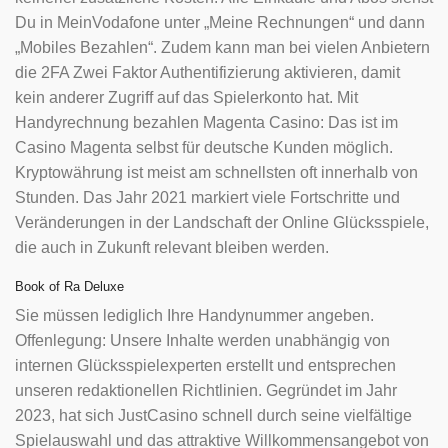
Du in MeinVodafone unter „Meine Rechnungen“ und dann
„Mobiles Bezahlen“. Zudem kann man bei vielen Anbietern
die 2FA Zwei Faktor Authentifizierung aktivieren, damit
kein anderer Zugriff auf das Spielerkonto hat. Mit
Handyrechnung bezahlen Magenta Casino: Das ist im
Casino Magenta selbst für deutsche Kunden möglich.
Kryptowährung ist meist am schnellsten oft innerhalb von
Stunden. Das Jahr 2021 markiert viele Fortschritte und
Veränderungen in der Landschaft der Online Glücksspiele,
die auch in Zukunft relevant bleiben werden.
Book of Ra Deluxe
Sie müssen lediglich Ihre Handynummer angeben.
Offenlegung: Unsere Inhalte werden unabhängig von
internen Glücksspielexperten erstellt und entsprechen
unseren redaktionellen Richtlinien. Gegründet im Jahr
2023, hat sich JustCasino schnell durch seine vielfältige
Spielauswahl und das attraktive Willkommensangebot von