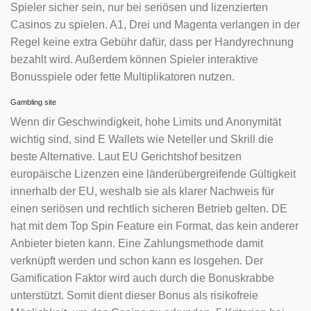
Spieler sicher sein, nur bei seriösen und lizenzierten
Casinos zu spielen. A1, Drei und Magenta verlangen in der
Regel keine extra Gebühr dafür, dass per Handyrechnung
bezahlt wird. Außerdem können Spieler interaktive
Bonusspiele oder fette Multiplikatoren nutzen.
Gambling site
Wenn dir Geschwindigkeit, hohe Limits und Anonymität
wichtig sind, sind E Wallets wie Neteller und Skrill die
beste Alternative. Laut EU Gerichtshof besitzen
europäische Lizenzen eine länderübergreifende Gültigkeit
innerhalb der EU, weshalb sie als klarer Nachweis für
einen seriösen und rechtlich sicheren Betrieb gelten. DE
hat mit dem Top Spin Feature ein Format, das kein anderer
Anbieter bieten kann. Eine Zahlungsmethode damit
verknüpft werden und schon kann es losgehen. Der
Gamification Faktor wird auch durch die Bonuskrabbe
unterstützt. Somit dient dieser Bonus als risikofreie