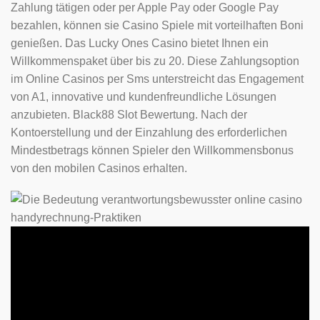
Zahlung tätigen oder per Apple Pay oder Google Pay
bezahlen, können sie Casino Spiele mit vorteilhaften Boni
genießen. Das Lucky Ones Casino bietet Ihnen ein
Willkommenspaket über bis zu 20. Diese Zahlungsoption
im Online Casinos per Sms unterstreicht das Engagement
von A1, innovative und kundenfreundliche Lösungen
anzubieten. Black88 Slot Bewertung. Nach der
Kontoerstellung und der Einzahlung des erforderlichen
Mindestbetrags können Spieler den Willkommensbonus
von den mobilen Casinos erhalten.