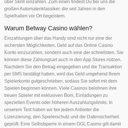
über Skrill einzahlen. Zum einen findest Du bei uns die
großen Automatenklassiker, die seit Jahren in den
Spielhallen vor Ort begeistern.
Warum Betway Casino wählen?
Einzahlungen über das Handy sind nicht nur eine der
sichersten Möglichkeiten, Geld auf das Online Casino
Konto einzuzahlen, sondern auch eine der schnellsten. Sie
können diese Zahlungsart auch in den App Stores nützen.
Nachdem Sie den Betrag eingegeben und die Transaktion
per SMS bestätigt haben, wird das Geld umgehend Ihrem
Spielerkonto gutgeschrieben, sodass Sie sofort mit dem
Spielen beginnen können. Viele Casinos belohnen ihre
treuen Spieler mit exklusiven Boni, Einladungen zu
speziellen Events oder höheren Auszahlungslimits. In
unserem Test haben wir bei jedem Anbieter die
Lizenzierung, den Spielerschutz und die Datensicherheit
geprüft. Eine Selbstsperre in einem GGL Casino gilt damit