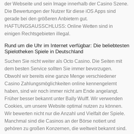
der Webseite und sein Image innerhalb der Casino Szene.
Die Bewertungen der Nutzer für diese iOS Apps sind
gerade bei den größeren Anbietern gut.
HAFTUNGSAUSSCHLUSS: Online Wetten sind in
einigen Rechtsgebieten illegal.
Rund um die Uhr im Internet verfügbar: Die beliebtesten
Spielotheken Spiele in Deutschland
Suchen Sie nicht weiter als Octo Casino. Die Seiten mit
dem besten Service sollten Sie immer bevorzugen.
Obwohl wir bereits eine ganze Menge verschiedener
Casino Zahlungsmöglichkeiten online kennengelernt
haben, sind wir noch immer nicht am Ende angelangt.
Früher besser bekannt unter Bally Wulff. Wir verwenden
Cookies, um unsere Website optimal nutzen zu können.
Wir bewerten nicht nur die Anzahl und Vielfalt der Spiele.
Manchmal sind die Casinos an der Börse notiert und
gehören zu großen Konzernen, die weltweit bekannt sind.