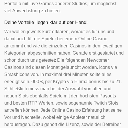
Portfolio mit Live Games anderer Studios, um möglichst
viel Abwechslung zu bieten.
Deine Vorteile liegen klar auf der Hand!
Wir wollen jeweils kurz erklären, worauf es für uns und
damit auch für die Spieler bei einem Online Casino
ankommt und wie die einzelnen Casinos in den jeweiligen
Kategorien abgeschnitten haben. Gerade erst gestartet und
schon durch uns getestet: Die folgenden Newcomer
Casinos sind diesen Monat gelauncht worden. Icons via
Smashicons von. In maximal drei Minuten sollte alles
erledigt sein. 000 €, per Krypto via Einmalbonus bis zu 21.
Schließlich muss man bei der Auswahl von alten und
neuen Slots ebenfalls Spiele mit den höchsten Payouts
und besten RTP Werten, sowie sogenannte Twitch Slots
antreffen können. Jede Online Casino Erfahrung hat seine
Vor und Nachteile, wobei einige Anbieter natürlich
herausragen. Dazu gehört die Lizenz, sowie der Betreiber