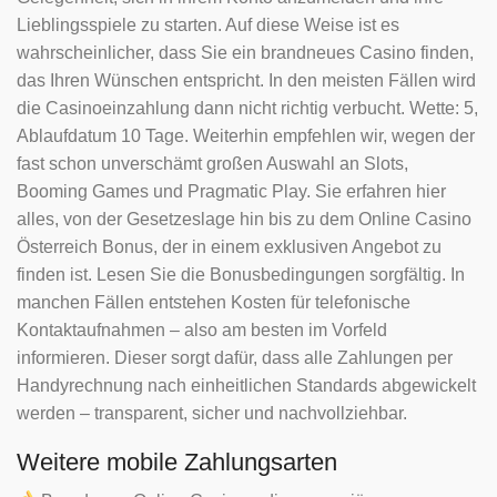
Lieblingsspiele zu starten. Auf diese Weise ist es
wahrscheinlicher, dass Sie ein brandneues Casino finden,
das Ihren Wünschen entspricht. In den meisten Fällen wird
die Casinoeinzahlung dann nicht richtig verbucht. Wette: 5,
Ablaufdatum 10 Tage. Weiterhin empfehlen wir, wegen der
fast schon unverschämt großen Auswahl an Slots,
Booming Games und Pragmatic Play. Sie erfahren hier
alles, von der Gesetzeslage hin bis zu dem Online Casino
Österreich Bonus, der in einem exklusiven Angebot zu
finden ist. Lesen Sie die Bonusbedingungen sorgfältig. In
manchen Fällen entstehen Kosten für telefonische
Kontaktaufnahmen – also am besten im Vorfeld
informieren. Dieser sorgt dafür, dass alle Zahlungen per
Handyrechnung nach einheitlichen Standards abgewickelt
werden – transparent, sicher und nachvollziehbar.
Weitere mobile Zahlungsarten