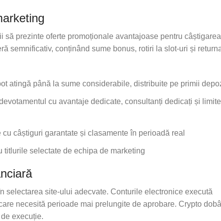
marketing
 să prezinte oferte promoționale avantajoase pentru câștigarea
ră semnificativ, conținând sume bonus, rotiri la slot-uri și return
ot atingă până la sume considerabile, distribuite pe primii depo
evotamentul cu avantaje dedicate, consultanți dedicați și limite
cu câștiguri garantate și clasamente în perioadă real
 titlurile selectate de echipa de marketing
anciară
 în selectarea site-ului adecvate. Conturile electronice execută
ancare necesită perioade mai prelungite de aprobare. Crypto do
i de execuție.