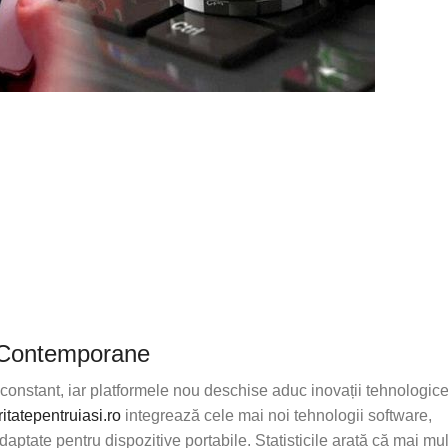
i Contemporane
onstant, iar platformele nou deschise aduc inovații tehnologic
ritatepentruiasi.ro
integrează cele mai noi tehnologii software,
aptate pentru dispozitive portabile. Statisticile arată că mai mul