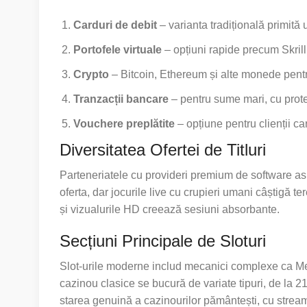
Carduri de debit
– varianta tradițională primită 
Portofele virtuale
– opțiuni rapide precum Skrill
Crypto
– Bitcoin, Ethereum și alte monede pentr
Tranzacții bancare
– pentru sume mari, cu prote
Vouchere preplătite
– opțiune pentru clienții ca
Diversitatea Ofertei de Titluri
Parteneriatele cu provideri premium de software asig
oferta, dar jocurile live cu crupieri umani câștigă t
și vizualurile HD creează sesiuni absorbante.
Secțiuni Principale de Sloturi
Slot-urile moderne includ mecanici complexe ca Me
cazinou clasice se bucură de variate tipuri, de la 2
starea genuină a cazinourilor pământești, cu streamin