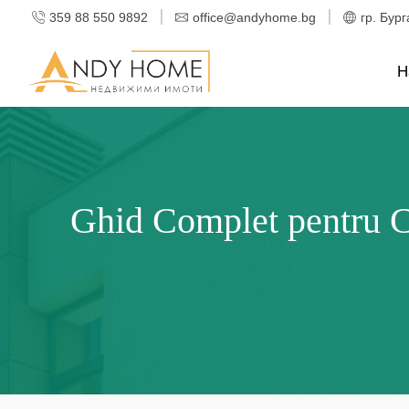
359 88 550 9892
office@andyhome.bg
гр. Бург
Н
Ghid Complet pentru Ca