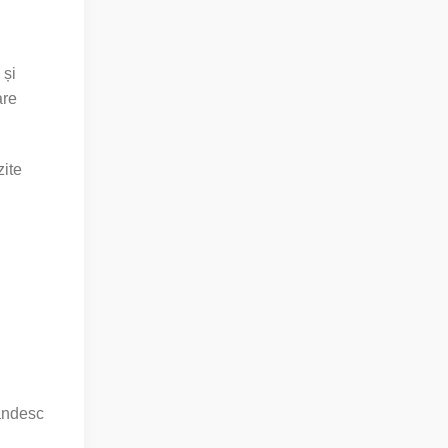
 și
are
zite
bândesc