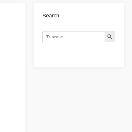
Search
SEARCH BUTTON
Search
for: