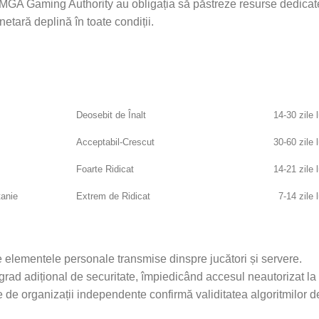
 MGA Gaming Authority au obligația să păstreze resurse dedicat
etară deplină în toate condiții.
Deosebit de Înalt
14-30 zile 
Acceptabil-Crescut
30-60 zile 
Foarte Ridicat
14-21 zile 
tanie
Extrem de Ridicat
7-14 zile 
e elementele personale transmise dinspre jucători și servere.
rad adițional de securitate, împiedicând accesul neautorizat la
ate de organizații independente confirmă validitatea algoritmilor d