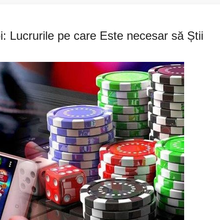
 Lucrurile pe care Este necesar să Știi