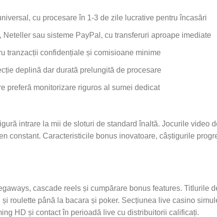
universal, cu procesare în 1-3 de zile lucrative pentru încasări
, Neteller sau sisteme PayPal, cu transferuri aproape imediate
u tranzacții confidențiale și comisioane minime
cție deplină dar durată prelungită de procesare
re preferă monitorizare riguros al sumei dedicat
ură intrare la mii de sloturi de standard înaltă. Jocurile video
eren constant. Caracteristicile bonus inovatoare, câștigurile prog
gaways, cascade reels și cumpărare bonus features. Titlurile d
1 și roulette până la bacara și poker. Secțiunea live casino simu
g HD și contact în perioadă live cu distribuitorii calificați.