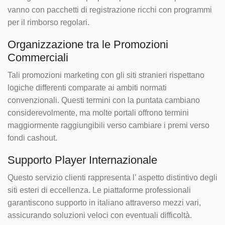
vanno con pacchetti di registrazione ricchi con programmi
per il rimborso regolari.
Organizzazione tra le Promozioni
Commerciali
Tali promozioni marketing con gli siti stranieri rispettano
logiche differenti comparate ai ambiti normati
convenzionali. Questi termini con la puntata cambiano
considerevolmente, ma molte portali offrono termini
maggiormente raggiungibili verso cambiare i premi verso
fondi cashout.
Supporto Player Internazionale
Questo servizio clienti rappresenta l’ aspetto distintivo degli
siti esteri di eccellenza. Le piattaforme professionali
garantiscono supporto in italiano attraverso mezzi vari,
assicurando soluzioni veloci con eventuali difficoltà.