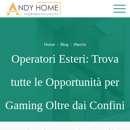
Home
Blog
Имоти
Operatori Esteri: Trova
tutte le Opportunità per
Gaming Oltre dai Confini