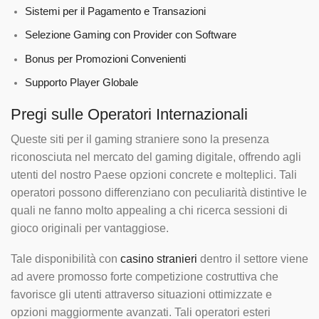
Sistemi per il Pagamento e Transazioni
Selezione Gaming con Provider con Software
Bonus per Promozioni Convenienti
Supporto Player Globale
Pregi sulle Operatori Internazionali
Queste siti per il gaming straniere sono la presenza
riconosciuta nel mercato del gaming digitale, offrendo agli
utenti del nostro Paese opzioni concrete e molteplici. Tali
operatori possono differenziano con peculiarità distintive le
quali ne fanno molto appealing a chi ricerca sessioni di
gioco originali per vantaggiose.
Tale disponibilità con
casino stranieri
dentro il settore viene
ad avere promosso forte competizione costruttiva che
favorisce gli utenti attraverso situazioni ottimizzate e
opzioni maggiormente avanzati. Tali operatori esteri