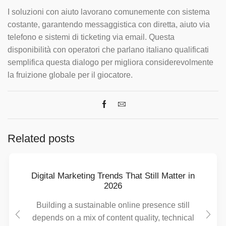
I soluzioni con aiuto lavorano comunemente con sistema
costante, garantendo messaggistica con diretta, aiuto via
telefono e sistemi di ticketing via email. Questa
disponibilità con operatori che parlano italiano qualificati
semplifica questa dialogo per migliora considerevolmente
la fruizione globale per il giocatore.
Related posts
Digital Marketing Trends That Still Matter in
2026
Building a sustainable online presence still
depends on a mix of content quality, technical