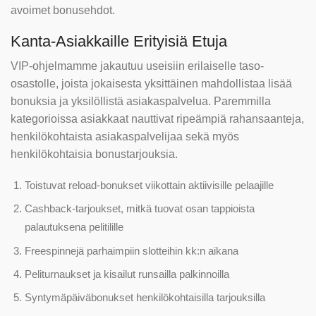
avoimet bonusehdot.
Kanta-Asiakkaille Erityisiä Etuja
VIP-ohjelmamme jakautuu useisiin erilaiselle taso-
osastolle, joista jokaisesta yksittäinen mahdollistaa lisää
bonuksia ja yksilöllistä asiakaspalvelua. Paremmilla
kategorioissa asiakkaat nauttivat ripeämpiä rahansaanteja,
henkilökohtaista asiakaspalvelijaa sekä myös
henkilökohtaisia bonustarjouksia.
Toistuvat reload-bonukset viikottain aktiivisille pelaajille
Cashback-tarjoukset, mitkä tuovat osan tappioista
palautuksena pelitilille
Freespinnejä parhaimpiin slotteihin kk:n aikana
Peliturnaukset ja kisailut runsailla palkinnoilla
Syntymäpäiväbonukset henkilökohtaisilla tarjouksilla