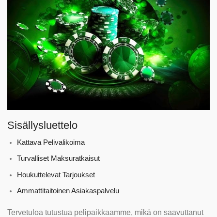
Sisällysluettelo
Kattava Pelivalikoima
Turvalliset Maksuratkaisut
Houkuttelevat Tarjoukset
Ammattitaitoinen Asiakaspalvelu
Tervetuloa tutustua pelipaikkaamme, mikä on saavuttanut