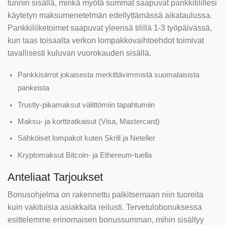
tunnin sisällä, minkä myötä summat saapuvat pankkitilillesi
käytetyn maksumenetelmän edellyttämässä aikataulussa.
Pankkiliiketoimet saapuvat yleensä tilillä 1-3 työpäivässä,
kun taas toisaalta verkon lompakkovaihtoehdot toimivat
tavallisesti kuluvan vuorokauden sisällä.
Pankkisiirrot jokaisesta merkittävimmistä suomalaisista
pankeista
Trustly-pikamaksut välittömiin tapahtumiin
Maksu- ja korttiratkaisut (Visa, Mastercard)
Sähköiset lompakot kuten Skrill ja Neteller
Kryptomaksut Bitcoin- ja Ethereum-tuella
Anteliaat Tarjoukset
Bonusohjelma on rakennettu palkitsemaan niin tuoreita
kuin vakituisia asiakkaita reilusti. Tervetulobonuksessa
esittelemme erinomaisen bonussumman, mihin sisältyy