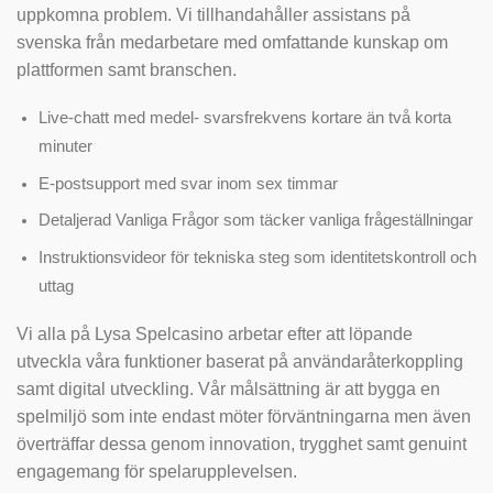
uppkomna problem. Vi tillhandahåller assistans på
svenska från medarbetare med omfattande kunskap om
plattformen samt branschen.
Live-chatt med medel- svarsfrekvens kortare än två korta
minuter
E-postsupport med svar inom sex timmar
Detaljerad Vanliga Frågor som täcker vanliga frågeställningar
Instruktionsvideor för tekniska steg som identitetskontroll och
uttag
Vi alla på Lysa Spelcasino arbetar efter att löpande
utveckla våra funktioner baserat på användaråterkoppling
samt digital utveckling. Vår målsättning är att bygga en
spelmiljö som inte endast möter förväntningarna men även
överträffar dessa genom innovation, trygghet samt genuint
engagemang för spelarupplevelsen.