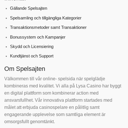
Gällande Spelsajten
Spelsamling och tillgängliga Kategorier
Transaktionsmetoder samt Transaktioner
Bonussystem och Kampanjer
Skydd och Licensiering
Kundtjänst och Support
Om Spelsajten
Välkommen till vår online- spelsida när spelglädje
kombineras med kvalitet. Vi alla på Lysa Casino har byggt
en digital plattform som kombinerar action med
ansvarsfullhet. Vår innovativa plattform startades med
målet att erbjuda casinospelare en pålitlig samt
engagerande upplevelse som samtliga element är
omsorgsfullt genomtänkt.