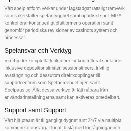
Vårt spelplattform verkar under lagstadgat rättsligt ramverk
som säkerställer spelartrygghet samt opartiskt spel. MGA
kontrollerar kontinuerligt plattformens operation samt
genomför periodiska revisioner av casinots system och
processer.
Spelansvar och Verktyg
Vi erbjuder kompletta funktioner för kontrollerat spelande,
inklusive depositionslimiter, sessionstimers, frivillig
avstängning och dessutom direktkopplingar till
supportcentrum som Spelberoendelinjen samt
Spelpaus.se. Alla dessa verktyg är lätt nåbara från
användarinställningarna samt kan aktiveras omedelbart.
Support samt Support
Vårt hjälpteam är tillgängligt dygnet runt 24/7 via multipla
kommunikationsvägar för att bistå med förfrågningar och