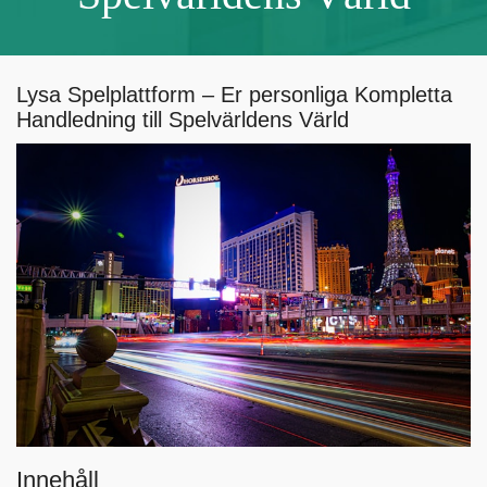
Lysa Spelplattform – Er personliga Kompletta
Handledning till Spelvärldens Värld
Innehåll