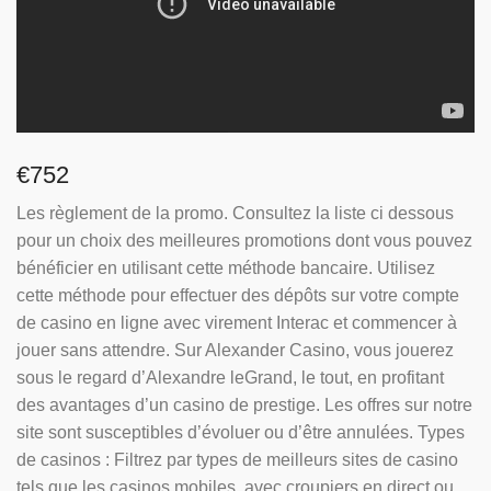
€752
Les règlement de la promo. Consultez la liste ci dessous
pour un choix des meilleures promotions dont vous pouvez
bénéficier en utilisant cette méthode bancaire. Utilisez
cette méthode pour effectuer des dépôts sur votre compte
de casino en ligne avec virement Interac et commencer à
jouer sans attendre. Sur Alexander Casino, vous jouerez
sous le regard d’Alexandre leGrand, le tout, en profitant
des avantages d’un casino de prestige. Les offres sur notre
site sont susceptibles d’évoluer ou d’être annulées. Types
de casinos : Filtrez par types de meilleurs sites de casino
tels que les casinos mobiles, avec croupiers en direct ou