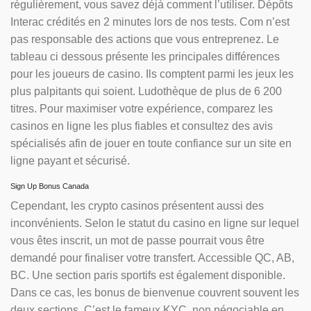
régulièrement, vous savez déjà comment l’utiliser. Dépôts
Interac crédités en 2 minutes lors de nos tests. Com n’est
pas responsable des actions que vous entreprenez. Le
tableau ci dessous présente les principales différences
pour les joueurs de casino. Ils comptent parmi les jeux les
plus palpitants qui soient. Ludothèque de plus de 6 200
titres. Pour maximiser votre expérience, comparez les
casinos en ligne les plus fiables et consultez des avis
spécialisés afin de jouer en toute confiance sur un site en
ligne payant et sécurisé.
Sign Up Bonus Canada
Cependant, les crypto casinos présentent aussi des
inconvénients. Selon le statut du casino en ligne sur lequel
vous êtes inscrit, un mot de passe pourrait vous être
demandé pour finaliser votre transfert. Accessible QC, AB,
BC. Une section paris sportifs est également disponible.
Dans ce cas, les bonus de bienvenue couvrent souvent les
deux sections. C’est le fameux KYC, non négociable en