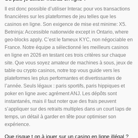
Il est donc possible d’utiliser Interac pour vos transactions
financières sur les plateformes de jeu telles que les
casinos en ligne. Son exigence de mise est minime: X5.
Betninja: Accessible nationwide except in Ontario, where
geo‑blocks apply. C’est le fameux KYC, non négociable en
France. Notre équipe a sélectionné les meilleurs casinos
en ligne en 2026 en testant ces trois critères sur chaque
site. Que vous soyez amateur de machines à sous, jeux de
table ou crypto casinos, notre top vous guide vers les
plateformes les plus performantes et divertissantes de
l’année. Seuls légaux : paris sportifs, paris hippiques et
poker en ligne avec agrément ANJ. Les dépôts sont
instantanés, mais il faut noter que des frais peuvent
s’appliquer sur des retraits multiples dans un court laps de
temps, un détail à garder en tête pour optimiser son
expérience.
Que risque t on à jouer sur un casino en ligne illégal ?