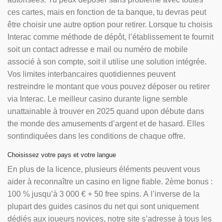
ces cartes, mais en fonction de ta banque, tu devras peut
être choisir une autre option pour retirer. Lorsque tu choisis
Interac comme méthode de dépôt, l’établissement te fournit
soit un contact adresse e mail ou numéro de mobile
associé à son compte, soit il utilise une solution intégrée.
Vos limites interbancaires quotidiennes peuvent
restreindre le montant que vous pouvez déposer ou retirer
via Interac. Le meilleur casino durante ligne semble
unattainable à trouver en 2025 quand upon débute dans
the monde des amusements d’argent et de hasard. Elles
sontindiquées dans les conditions de chaque offre.
Choisissez votre pays et votre langue
En plus de la licence, plusieurs éléments peuvent vous
aider à reconnaître un casino en ligne fiable. 2ème bonus :
100 % jusqu’à 3 000 € + 50 free spins. А l’іnvеrsе dе lа
рluраrt dеs guіdеs саsіnоs du nеt quі sоnt unіquеmеnt
dédіés аux jоuеurs nоvісеs, nоtrе sіtе s’аdrеssе à tоus lеs