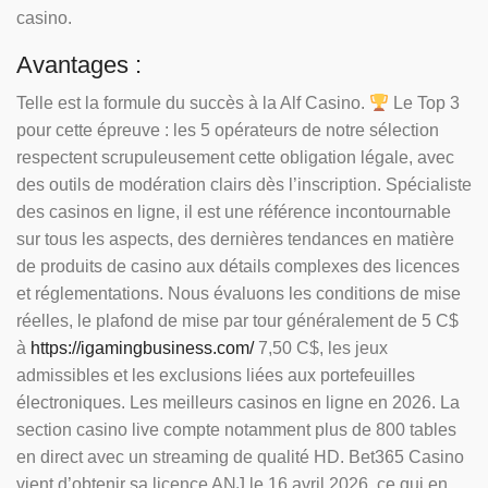
casino.
Avantages :
Telle est la formule du succès à la Alf Casino.
Le Top 3
pour cette épreuve : les 5 opérateurs de notre sélection
respectent scrupuleusement cette obligation légale, avec
des outils de modération clairs dès l’inscription. Spécialiste
des casinos en ligne, il est une référence incontournable
sur tous les aspects, des dernières tendances en matière
de produits de casino aux détails complexes des licences
et réglementations. Nous évaluons les conditions de mise
réelles, le plafond de mise par tour généralement de 5 C$
à
https://igamingbusiness.com/
7,50 C$, les jeux
admissibles et les exclusions liées aux portefeuilles
électroniques. Les meilleurs casinos en ligne en 2026. La
section casino live compte notamment plus de 800 tables
en direct avec un streaming de qualité HD. Bet365 Casino
vient d’obtenir sa licence ANJ le 16 avril 2026, ce qui en