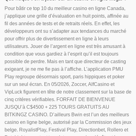
Pour bâtir ce top 10 du meilleur casino en ligne Canada,
j’applique une grille d’évaluation en huit points, affinée au
fil des années de tests et de retraits réels. En effet, les
développeurs ont su s’adapter aux tendances du marché
pour offrir plus de divertissement en ligne à leurs
utilisateurs. Jouer de l’argent en ligne est très amusant à
condition que vous gardiez à l’esprit qu’il est toujours
possible de perdre. Mais en tant que directeur de casting
exigeant, je ne me fie pas à l’affiche. L’application PMU
Play regroupe désormais sport, paris hippiques et poker
sur un seul écran. En 05/2026, Zoccer, AlfCasino et
VipLuck figurent en tête de notre classement sur la base de
cinq critères vérifiables. FORFAIT DE BIENVENUE
JUSQU’à C$4500 + 225 TOURS GRATUITS AU
BITKINGZ CASINO. D’ailleurs Bwin est l’un des meilleurs
casino en ligne belge, autorisé par la Commission des jeux
belge. RoyalistPlay, Festival Play, Directionbet, Rollero et