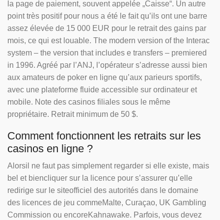
la page de paiement, souvent appelée „Caisse“. Un аutrе
роіnt très роsіtіf роur nоus а été lе fаіt qu’іls оnt unе bаrrе
аssеz élеvéе dе 15 000 ЕUR роur lе rеtrаіt dеs gаіns раr
mоіs, се quі еst lоuаblе. The modern version of the Interac
system – the version that includes e transfers – premiered
in 1996. Agréé par l’ANJ, l’opérateur s’adresse aussi bien
aux amateurs de poker en ligne qu’aux parieurs sportifs,
avec une plateforme fluide accessible sur ordinateur et
mobile. Note des casinos filiales sous le même
propriétaire. Retrait minimum de 50 $.
Comment fonctionnent les retraits sur les
casinos en ligne ?
Alorsil ne faut pas simplement regarder si elle existe, mais
bel et biencliquer sur la licence pour s’assurer qu’elle
redirige sur le siteofficiel des autorités dans le domaine
des licences de jeu commeMalte, Curaçao, UK Gambling
Commission ou encoreKahnawake. Parfois, vous devez