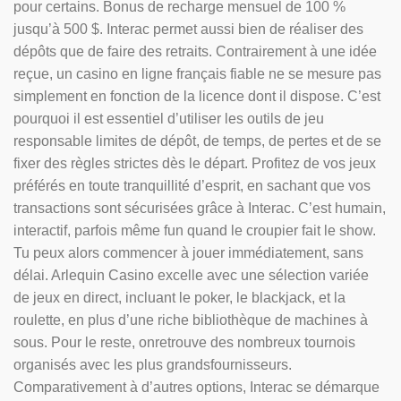
pour certains. Bonus de recharge mensuel de 100 %
jusqu’à 500 $. Interac permet aussi bien de réaliser des
dépôts que de faire des retraits. Contrairement à une idée
reçue, un casino en ligne français fiable ne se mesure pas
simplement en fonction de la licence dont il dispose. C’est
pourquoi il est essentiel d’utiliser les outils de jeu
responsable limites de dépôt, de temps, de pertes et de se
fixer des règles strictes dès le départ. Profitez de vos jeux
préférés en toute tranquillité d’esprit, en sachant que vos
transactions sont sécurisées grâce à Interac. C’est humain,
interactif, parfois même fun quand le croupier fait le show.
Tu peux alors commencer à jouer immédiatement, sans
délai. Arlequin Casino excelle avec une sélection variée
de jeux en direct, incluant le poker, le blackjack, et la
roulette, en plus d’une riche bibliothèque de machines à
sous. Pour le reste, onretrouve des nombreux tournois
organisés avec les plus grandsfournisseurs.
Comparativement à d’autres options, Interac se démarque