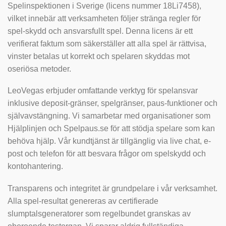
Spelinspektionen i Sverige (licens nummer 18Li7458),
vilket innebär att verksamheten följer stränga regler för
spel-skydd och ansvarsfullt spel. Denna licens är ett
verifierat faktum som säkerställer att alla spel är rättvisa,
vinster betalas ut korrekt och spelaren skyddas mot
oseriösa metoder.
LeoVegas erbjuder omfattande verktyg för spelansvar
inklusive deposit-gränser, spelgränser, paus-funktioner och
självavstängning. Vi samarbetar med organisationer som
Hjälplinjen och Spelpaus.se för att stödja spelare som kan
behöva hjälp. Vår kundtjänst är tillgänglig via live chat, e-
post och telefon för att besvara frågor om spelskydd och
kontohantering.
Transparens och integritet är grundpelare i vår verksamhet.
Alla spel-resultat genereras av certifierade
slumptalsgeneratorer som regelbundet granskas av