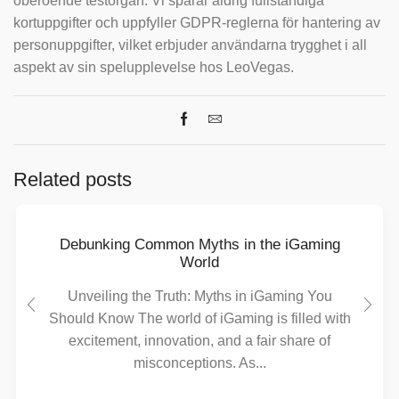
oberoende testorgan. Vi sparar aldrig fullständiga
kortuppgifter och uppfyller GDPR-reglerna för hantering av
personuppgifter, vilket erbjuder användarna trygghet i all
aspekt av sin spelupplevelse hos LeoVegas.
Related posts
Debunking Common Myths in the iGaming
World
Unveiling the Truth: Myths in iGaming You
Should Know The world of iGaming is filled with
excitement, innovation, and a fair share of
misconceptions. As...