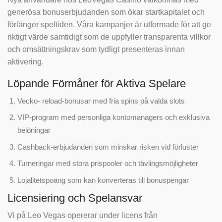
generösa bonuserbjudanden som ökar startkapitalet och
förlänger speltiden. Våra kampanjer är utformade för att ge
riktigt värde samtidigt som de uppfyller transparenta villkor
och omsättningskrav som tydligt presenteras innan
aktivering.
Löpande Förmåner för Aktiva Spelare
Vecko- reload-bonusar med fria spins på valda slots
VIP-program med personliga kontomanagers och exklusiva
belöningar
Cashback-erbjudanden som minskar risken vid förluster
Turneringar med stora prispooler och tävlingsmöjligheter
Lojalitetspoäng som kan konverteras till bonuspengar
Licensiering och Spelansvar
Vi på Leo Vegas opererar under licens från