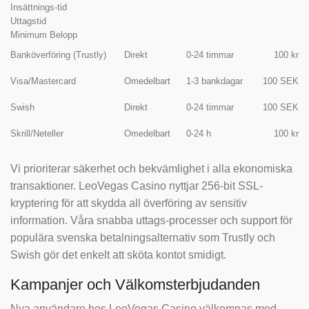
Insättnings-tid
Uttagstid
Minimum Belopp
Banköverföring (Trustly)
Direkt
0-24 timmar
100 kr
Visa/Mastercard
Omedelbart
1-3 bankdagar
100 SEK
Swish
Direkt
0-24 timmar
100 SEK
Skrill/Neteller
Omedelbart
0-24 h
100 kr
Vi prioriterar säkerhet och bekvämlighet i alla ekonomiska
transaktioner. LeoVegas Casino nyttjar 256-bit SSL-
kryptering för att skydda all överföring av sensitiv
information. Våra snabba uttags-processer och support för
populära svenska betalningsalternativ som Trustly och
Swish gör det enkelt att sköta kontot smidigt.
Kampanjer och Välkomsterbjudanden
Nya användare hos LeoVegas Casino välkomnas med