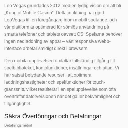
Leo Vegas grundades 2012 med en tydlig vision om att bli
„Kung of Mobile Casino“. Detta inriktning har gjort
LeoVegas till en föregångare inom mobilt spelande, och
vår plattform är optimerad för sömlös användning på
smarta telefoner och tablets oavsett OS. Spelarna behöver
ingen nedladdning av appar – vårt responsiva webb-
interface arbetar smidigt direkt i browsern.
Den mobila upplevelsen omfattar fullständig tillgång till
spelbiblioteket, kontofunktioner, insättningar och uttag. Vi
har satsat betydande resurser i att optimera
laddningshastigheter och spelfunktioner för touch-
gränssnitt, vilket resulterar i en spelupplevelse som ofta
överträffar datorversionen när det gäller bekvämlighet och
tillgänglighet.
Säkra Överföringar och Betalningar
Betalningsmetod