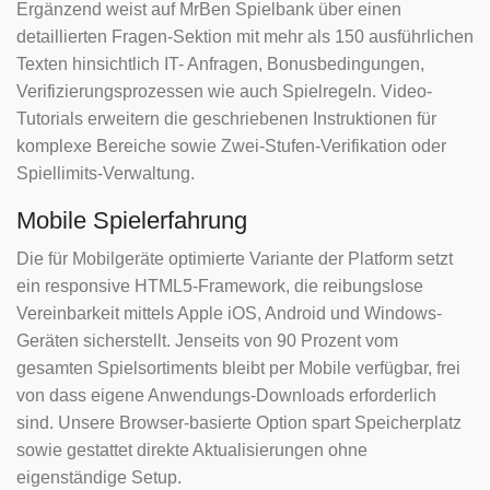
Ergänzend weist auf MrBen Spielbank über einen
detaillierten Fragen-Sektion mit mehr als 150 ausführlichen
Texten hinsichtlich IT- Anfragen, Bonusbedingungen,
Verifizierungsprozessen wie auch Spielregeln. Video-
Tutorials erweitern die geschriebenen Instruktionen für
komplexe Bereiche sowie Zwei-Stufen-Verifikation oder
Spiellimits-Verwaltung.
Mobile Spielerfahrung
Die für Mobilgeräte optimierte Variante der Platform setzt
ein responsive HTML5-Framework, die reibungslose
Vereinbarkeit mittels Apple iOS, Android und Windows-
Geräten sicherstellt. Jenseits von 90 Prozent vom
gesamten Spielsortiments bleibt per Mobile verfügbar, frei
von dass eigene Anwendungs-Downloads erforderlich
sind. Unsere Browser-basierte Option spart Speicherplatz
sowie gestattet direkte Aktualisierungen ohne
eigenständige Setup.