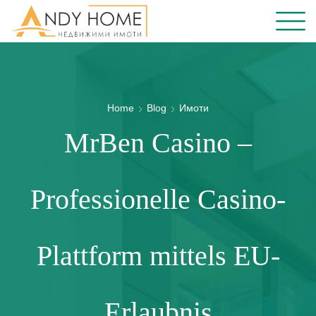
Home
Blog
Имоти
MrBen Casino –
Professionelle Casino-
Plattform mittels EU-
Erlaubnis