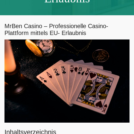
MrBen Casino – Professionelle Casino-
Plattform mittels EU- Erlaubnis
Inhaltsverzeichnis