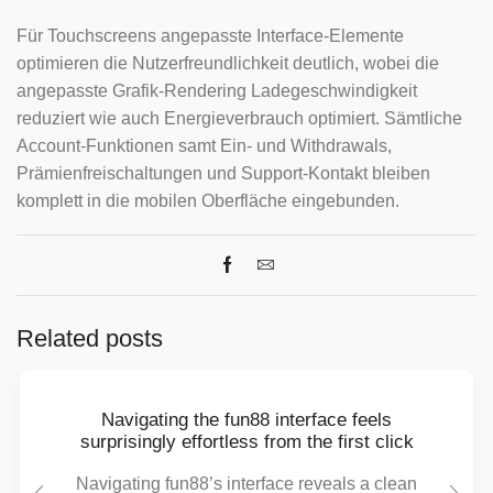
Für Touchscreens angepasste Interface-Elemente
optimieren die Nutzerfreundlichkeit deutlich, wobei die
angepasste Grafik-Rendering Ladegeschwindigkeit
reduziert wie auch Energieverbrauch optimiert. Sämtliche
Account-Funktionen samt Ein- und Withdrawals,
Prämienfreischaltungen und Support-Kontakt bleiben
komplett in die mobilen Oberfläche eingebunden.
Related posts
Navigating the fun88 interface feels
surprisingly effortless from the first click
Navigating fun88’s interface reveals a clean