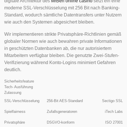
digitale Architektur des
MrBen online casino
setzt ein eine
moderne SSL-Verschlüsselung mit 256 Bit nach Banking-
Standard, wodurch sämtliche Datentransfers unter Nutzern
wie auch den Systemen abgesichert bleiben.
Wir implementieren strikte Privatsphäre-Richtlinien gemäß
globaler Normen wie auch bewahren private Informationen
in geschützten Datenbanken ab, die nur autorisiertem
Mitarbeitern verfügbar bleiben. Die genutzte Zwei-Stufen-
Verifizierung während Konto-Logins minimiert Gefahren
deutlich.
Sicherheitsfeature
Tech- Ausführung
Zulassung
SSL-Verschlüsselung
256-Bit AES-Standard
Sectigo SSL
Spielfairness
Zufallsgeneratoren
iTech Labs
Privatsphäre
DSGVO-konform
ISO 27001