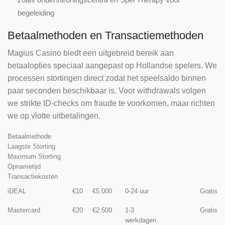
zoals ondersteuningscentra en Spel Therapy voor
begeleiding
Betaalmethoden en Transactiemethoden
Magius Casino biedt een uitgebreid bereik aan
betaalopties speciaal aangepast op Hollandse spelers. We
processen stortingen direct zodat het speelsaldo binnen
paar seconden beschikbaar is. Voor withdrawals volgen
we strikte ID-checks om fraude te voorkomen, maar richten
we op vlotte uitbetalingen.
Betaalmethode
Laagste Storting
Maximum Storting
Opnametijd
Transactiekosten
iDEAL
€10
€5.000
0-24 uur
Gratis
Mastercard
€20
€2.500
1-3
Gratis
werkdagen