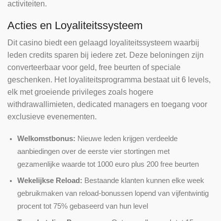
activiteiten.
Acties en Loyaliteitssysteem
Dit casino biedt een gelaagd loyaliteitssysteem waarbij
leden credits sparen bij iedere zet. Deze beloningen zijn
converteerbaar voor geld, free beurten of speciale
geschenken. Het loyaliteitsprogramma bestaat uit 6 levels,
elk met groeiende privileges zoals hogere
withdrawallimieten, dedicated managers en toegang voor
exclusieve evenementen.
Welkomstbonus:
Nieuwe leden krijgen verdeelde
aanbiedingen over de eerste vier stortingen met
gezamenlijke waarde tot 1000 euro plus 200 free beurten
Wekelijkse Reload:
Bestaande klanten kunnen elke week
gebruikmaken van reload-bonussen lopend van vijfentwintig
procent tot 75% gebaseerd van hun level