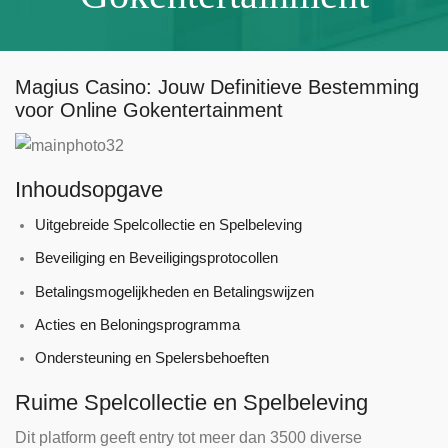
Magius Casino: Jouw Definitieve Bestemming
voor Online Gokentertainment
Inhoudsopgave
Uitgebreide Spelcollectie en Spelbeleving
Beveiliging en Beveiligingsprotocollen
Betalingsmogelijkheden en Betalingswijzen
Acties en Beloningsprogramma
Ondersteuning en Spelersbehoeften
Ruime Spelcollectie en Spelbeleving
Dit platform geeft entry tot meer dan 3500 diverse