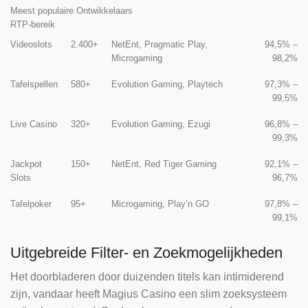
Meest populaire Ontwikkelaars
RTP-bereik
Videoslots
2.400+
NetEnt, Pragmatic Play,
94,5% –
Microgaming
98,2%
Tafelspellen
580+
Evolution Gaming, Playtech
97,3% –
99,5%
Live Casino
320+
Evolution Gaming, Ezugi
96,8% –
99,3%
Jackpot
150+
NetEnt, Red Tiger Gaming
92,1% –
Slots
96,7%
Tafelpoker
95+
Microgaming, Play’n GO
97,8% –
99,1%
Uitgebreide Filter- en Zoekmogelijkheden
Het doorbladeren door duizenden titels kan intimiderend
zijn, vandaar heeft Magius Casino een slim zoeksysteem