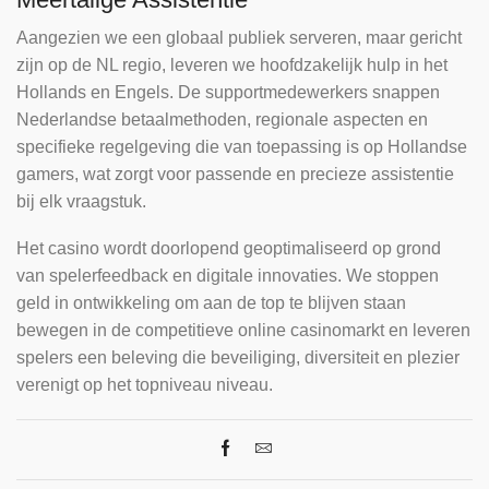
Aangezien we een globaal publiek serveren, maar gericht
zijn op de NL regio, leveren we hoofdzakelijk hulp in het
Hollands en Engels. De supportmedewerkers snappen
Nederlandse betaalmethoden, regionale aspecten en
specifieke regelgeving die van toepassing is op Hollandse
gamers, wat zorgt voor passende en precieze assistentie
bij elk vraagstuk.
Het casino wordt doorlopend geoptimaliseerd op grond
van spelerfeedback en digitale innovaties. We stoppen
geld in ontwikkeling om aan de top te blijven staan
bewegen in de competitieve online casinomarkt en leveren
spelers een beleving die beveiliging, diversiteit en plezier
verenigt op het topniveau niveau.