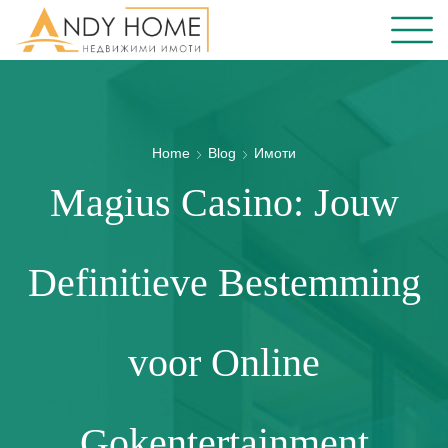
Home
Blog
Имоти
Magius Casino: Jouw
Definitieve Bestemming
voor Online
Gokentertainment