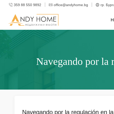
359 88 550 9892
office@andyhome.bg
гр. Бург
Н
Navegando por la re
Navegando por la regulación en la 