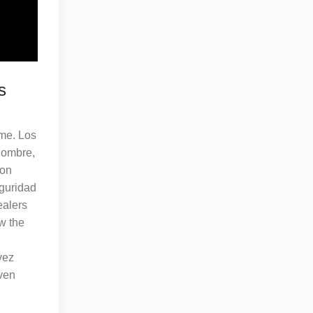
s
ime. Los
nombre,
ion
eguridad
ealers
w the
vez
ven