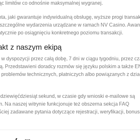
ąc limitów co odnośnie maksymalnej wygranej.
a, jaki gwarantuje indywidualną obsługę, wyższe progi transak
 szczególne wydarzenia urządzane w ramach NV Casino. Awan
tycznie po osiągnięciu konkretnego poziomu transakcji.
akt z naszym ekipą
 dyspozycji przez całą dobę, 7 dni w ciągu tygodniu, przez cz
ną. Przedstawieni doradcy rozmów się języku polskim a także E
 problemów technicznych, płatniczych albo powiązanych z dzi
 dziewięćdziesiąt sekund, w czasie gdy wnioski e-mailowe są
n. Na naszej witrynie funkcjonuje też obszerna sekcja FAQ
iej zadawane pytania dotyczące rejestracji, weryfikacji, bonu