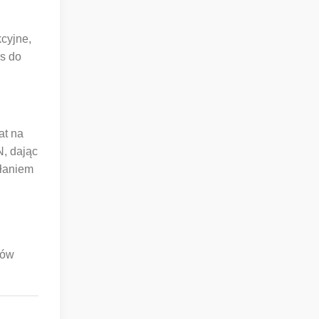
cyjne,
s do
at na
N, dając
ałaniem
sów