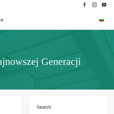
ти
jnowszej Generacji
Search