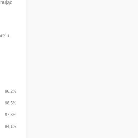
inując
re’u.
96.2%
98.5%
97.8%
94,1%