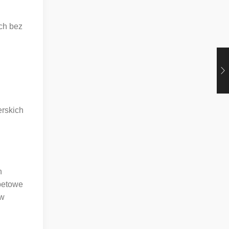
ch bez
erskich
h
ebetowe
 w