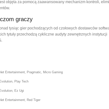
jest objęta za pomocą zaawansowany mechanizm kontroli, elim
entów.
aczom graczy
nad tysiąc gier pochodzących od czołowych dostawców softwa
ich tytuły przechodzą cykliczne audyty zewnętrznych instytucji
G.
Net Entertainment, Pragmatic, Micro Gaming
Evolution, Play Tech
Evolution, Ez Ugi
Net Entertainment, Red Tiger