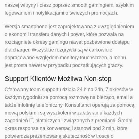
naszej witryny i ciesz poprzez smooth gamingiem, szybkim
logowaniem i notyfikacjami o świeżych promocjach.
Wersja smartphone jest zaprojektowana z uwzględnieniem
o ekonomii transferu danych i power, które pozwala na
rozciągnięte okresy gamingu nawet pozbawione dostępu
dla charger. Wszystkie rozgrywki są w całkowicie
dopracowane względem monitory touchscreen, a menu
jest prosta nawet w przypadku początkujących graczy.
Support Klientów Możliwa Non-stop
Oferowany team supportu działa 24 h na 24h, 7 okresów w
każdym tygodniu za pomocą rozmowę na bieżąco, email a
także infolinię telefoniczny. Konsultanci operują za pomocą
mową polskim i są wyszkoleni w załatwianiu każdych
zagadnień IT, płatniczych i związanych z premiami. Średni
okres response na konwersacji stanowi pod 2 min, które
potwierdza prezentowaną skuteczność w trosce o