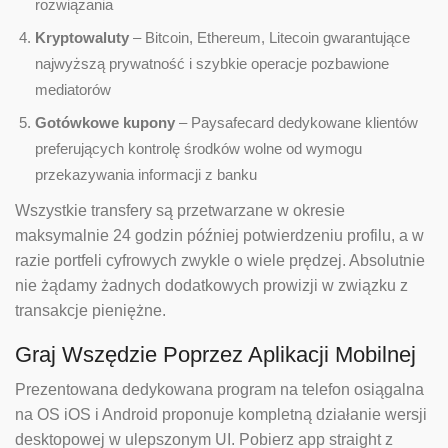
rozwiązania
Kryptowaluty
– Bitcoin, Ethereum, Litecoin gwarantujące
najwyższą prywatność i szybkie operacje pozbawione
mediatorów
Gotówkowe kupony
– Paysafecard dedykowane klientów
preferujących kontrolę środków wolne od wymogu
przekazywania informacji z banku
Wszystkie transfery są przetwarzane w okresie
maksymalnie 24 godzin później potwierdzeniu profilu, a w
razie portfeli cyfrowych zwykle o wiele prędzej. Absolutnie
nie żądamy żadnych dodatkowych prowizji w związku z
transakcje pieniężne.
Graj Wszędzie Poprzez Aplikacji Mobilnej
Prezentowana dedykowana program na telefon osiągalna
na OS iOS i Android proponuje kompletną działanie wersji
desktopowej w ulepszonym UI. Pobierz app straight z