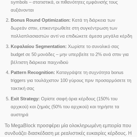
symbols – στατιστικά, οι πιθανότητες εμφάνισής τους
αυξάνονται
Bonus Round Optimization:
Κατά τη διάρκεια των
δωρεάν σπιν, επικεντρωθείτε στη συγκέντρωση των
πολλαπλασιαστών αντί να επιδιώκετε άμεσα μεγάλα κέρδη
Κεφαλαίου Segmentation:
Χωρίστε το συνολικό σας
budget σε 50 μονάδες – μην υπερβείτε το 2% ανά σπιν για
βέλτιστη διάρκεια παιχνιδιού
Pattern Recognition:
Καταγράψτε τη συχνότητα bonus
triggers για τουλάχιστον 100 γύρους πριν προσαρμόσετε τη
τακτική σας
Exit Strategy:
Ορίστε σαφή όρια κέρδους (150% του
αρχικού) και ζημιάς (50% του αρχικού) και τηρήστε τα
αυστηρά
Το MegaBlock προσφέρει μία ολοκληρωμένη εμπειρία που
συνδυάζει διασκέδαση με ρεαλιστικές ευκαιρίες κέρδους. Η