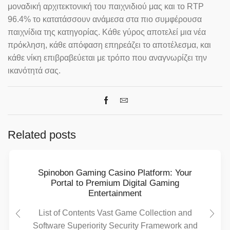
μοναδική αρχιτεκτονική του παιχνιδιού μας και το RTP
96.4% το κατατάσσουν ανάμεσα στα πιο συμφέρουσα
παιχνίδια της κατηγορίας. Κάθε γύρος αποτελεί μια νέα
πρόκληση, κάθε απόφαση επηρεάζει το αποτέλεσμα, και
κάθε νίκη επιβραβεύεται με τρόπο που αναγνωρίζει την
ικανότητά σας.
Related posts
Spinobon Gaming Casino Platform: Your
Portal to Premium Digital Gaming
Entertainment
List of Contents Vast Game Collection and
Software Superiority Security Framework and