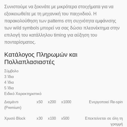
Συνιστούμε να ξεκινάτε με μικρότερα στοιχήματα για να
εξοικειωθείτε με τη μηχανική του παιχνιδιού. Η
παρακολούθηση των patterns στη συχνότητα εμφάνισης
των wild symbols μπορεί να σας δώσει πλεονέκτημα στην
επιλογή του κατάλληλου timing για αύξηση του
πονταρίσματος.
Κατάλογος Πληρωμών και
Πολλαπλασιαστές
Σύμβολο
3 Ίδια
4 Ίδια
5 Ίδια
Ειδικό Χαρακτηριστικό
Διαμάντι
x50
x200
x1000
Ενεργοποιεί Re-spin
(Premium)
Χρυσό Block
x30
x100
x500
Επεκτείνεται σε όλη τη
γραμμή