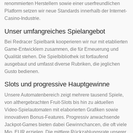
renommierten Herstellern sowie einer userfreundlichen
Platform setzen wir neue Standards innerhalb der Internet-
Casino-Industrie.
Unser umfangreiches Spielangebot
Bei Redracer Spielbank kooperieren wir nur mit etablierten
Game-Entwicklern zusammen, die für Erneuerung und
Qualität stehen. Die Spielbibliothek ist fortlaufend
ausgebaut und umfasst diverse Rubriken, die jeglichen
Gusto bedienen.
Slots und progressive Hauptgewinne
Unsere Automatenbereich zeigt mehrere tausend Spiele,
von althergebrachten Fruit-Slots bis hin zu aktuellen
Video-Spielautomaten mit elaborierten Grafiken sowie
innovativen Bonus-Features. Progressiv anwachsende
Jackpot-Games bieten dabei Gewinnchancen, die oft viele
Mio. EUR erzielen. Die mittlere Rückzahlungsrate unserer