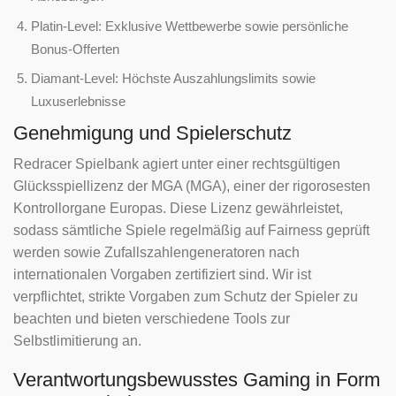
Platin-Level: Exklusive Wettbewerbe sowie persönliche
Bonus-Offerten
Diamant-Level: Höchste Auszahlungslimits sowie
Luxuserlebnisse
Genehmigung und Spielerschutz
Redracer Spielbank agiert unter einer rechtsgültigen
Glücksspiellizenz der MGA (MGA), einer der rigorosesten
Kontrollorgane Europas. Diese Lizenz gewährleistet,
sodass sämtliche Spiele regelmäßig auf Fairness geprüft
werden sowie Zufallszahlengeneratoren nach
internationalen Vorgaben zertifiziert sind. Wir ist
verpflichtet, strikte Vorgaben zum Schutz der Spieler zu
beachten und bieten verschiedene Tools zur
Selbstlimitierung an.
Verantwortungsbewusstes Gaming in Form