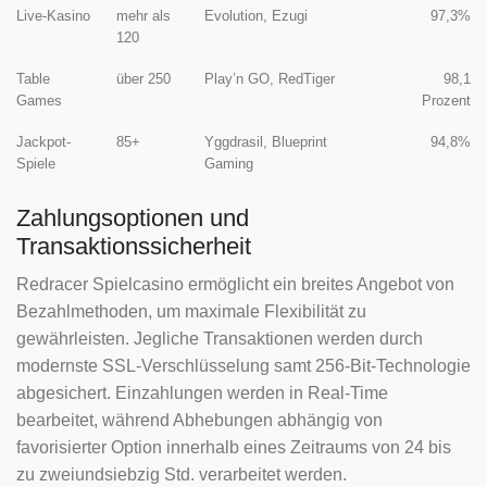
Live-Kasino
mehr als
Evolution, Ezugi
97,3%
120
Table
über 250
Play’n GO, RedTiger
98,1
Games
Prozent
Jackpot-
85+
Yggdrasil, Blueprint
94,8%
Spiele
Gaming
Zahlungsoptionen und
Transaktionssicherheit
Redracer Spielcasino ermöglicht ein breites Angebot von
Bezahlmethoden, um maximale Flexibilität zu
gewährleisten. Jegliche Transaktionen werden durch
modernste SSL-Verschlüsselung samt 256-Bit-Technologie
abgesichert. Einzahlungen werden in Real-Time
bearbeitet, während Abhebungen abhängig von
favorisierter Option innerhalb eines Zeitraums von 24 bis
zu zweiundsiebzig Std. verarbeitet werden.