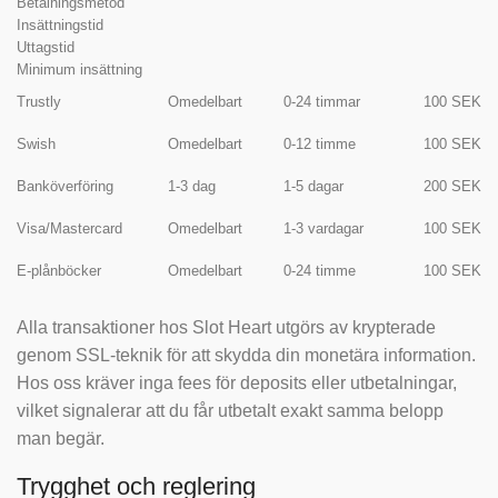
Betalningsmetod
Insättningstid
Uttagstid
Minimum insättning
Trustly
Omedelbart
0-24 timmar
100 SEK
Swish
Omedelbart
0-12 timme
100 SEK
Banköverföring
1-3 dag
1-5 dagar
200 SEK
Visa/Mastercard
Omedelbart
1-3 vardagar
100 SEK
E-plånböcker
Omedelbart
0-24 timme
100 SEK
Alla transaktioner hos Slot Heart utgörs av krypterade
genom SSL-teknik för att skydda din monetära information.
Hos oss kräver inga fees för deposits eller utbetalningar,
vilket signalerar att du får utbetalt exakt samma belopp
man begär.
Trygghet och reglering