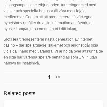
säsongsanpassade erbjudanden, turneringar med med
vinster och speciella bonusar till våra mest lojala
medlemmar. Genom att att prenumerera på vårt egna
nyhetsbrev erhåller du alltid information angående de
nyaste kampanjerna omedelbart i ditt inkorg.
Slot Heart representerar nästa generation av internet
casino – där spelarglädje, säkerhet och ärlighet går sida
vid sida i hand med varandra. Vi är nöjda över att kunna ge
en sida där varenda spelare behandlas som 1 VIP, utan
hänsyn till insatsnivå.
Related posts