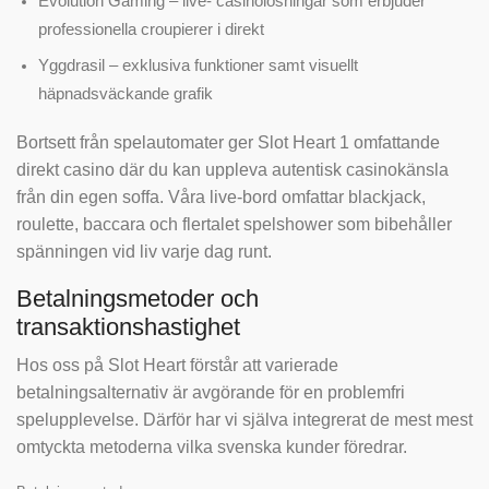
Evolution Gaming – live- casinolösningar som erbjuder
professionella croupierer i direkt
Yggdrasil – exklusiva funktioner samt visuellt
häpnadsväckande grafik
Bortsett från spelautomater ger Slot Heart 1 omfattande
direkt casino där du kan uppleva autentisk casinokänsla
från din egen soffa. Våra live-bord omfattar blackjack,
roulette, baccara och flertalet spelshower som bibehåller
spänningen vid liv varje dag runt.
Betalningsmetoder och
transaktionshastighet
Hos oss på Slot Heart förstår att varierade
betalningsalternativ är avgörande för en problemfri
spelupplevelse. Därför har vi själva integrerat de mest mest
omtyckta metoderna vilka svenska kunder föredrar.