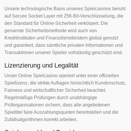
Unsere technologische Basis unseres Spielcasinos beruht
auf Secure Socket Layer mit 256-Bit-Verschlüsselung, die
den Standard für Online-Sicherheit verkörpert. Die
genannte Sicherheitsmethode wird auch von
Kreditinstituten und Finanzdienstleistern global genutzt
und garantiert, dass sämtliche privaten Informationen und
Transaktionen unserer Spieler vollständig geschützt sind.
Lizenzierung und Legalität
Unser Online Spielcasino operiert unter einer offiziellen
Spiellizenz, die strikte Auflagen hinsichtlich Kundenschutz,
Fairness und wirtschaftlicher Sicherheit beachtet.
Regelmäßige Prüfungen durch unabhängige
Prüforganisationen sichern, dass alle angebotenen
Spieltitel faire Auszahlungsquoten bereitstellen und die
Zufallsalgorithmen korrekt arbeiten.