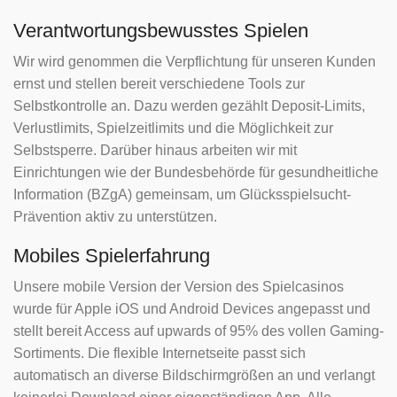
Verantwortungsbewusstes Spielen
Wir wird genommen die Verpflichtung für unseren Kunden
ernst und stellen bereit verschiedene Tools zur
Selbstkontrolle an. Dazu werden gezählt Deposit-Limits,
Verlustlimits, Spielzeitlimits und die Möglichkeit zur
Selbstsperre. Darüber hinaus arbeiten wir mit
Einrichtungen wie der Bundesbehörde für gesundheitliche
Information (BZgA) gemeinsam, um Glücksspielsucht-
Prävention aktiv zu unterstützen.
Mobiles Spielerfahrung
Unsere mobile Version der Version des Spielcasinos
wurde für Apple iOS und Android Devices angepasst und
stellt bereit Access auf upwards of 95% des vollen Gaming-
Sortiments. Die flexible Internetseite passt sich
automatisch an diverse Bildschirmgrößen an und verlangt