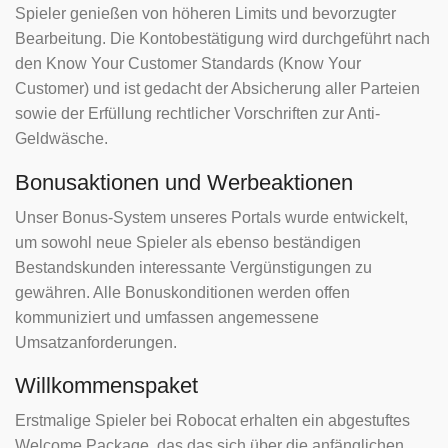
Spieler genießen von höheren Limits und bevorzugter
Bearbeitung. Die Kontobestätigung wird durchgeführt nach
den Know Your Customer Standards (Know Your
Customer) und ist gedacht der Absicherung aller Parteien
sowie der Erfüllung rechtlicher Vorschriften zur Anti-
Geldwäsche.
Bonusaktionen und Werbeaktionen
Unser Bonus-System unseres Portals wurde entwickelt,
um sowohl neue Spieler als ebenso beständigen
Bestandskunden interessante Vergünstigungen zu
gewähren. Alle Bonuskonditionen werden offen
kommuniziert und umfassen angemessene
Umsatzanforderungen.
Willkommenspaket
Erstmalige Spieler bei Robocat erhalten ein abgestuftes
Welcome Package, das das sich über die anfänglichen