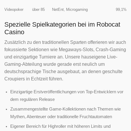
Videopoker
über 85
NetEnt, Microgaming
99,1%
Spezielle Spielkategorien bei im Robocat
Casino
Zusätzlich zu den traditionellen Sparten offerieren wir auch
fokussierte Sektionen wie Megaways-Slots, Crash-Gaming
und einzigartige Turniere an. Unsere hauseigene Live-
Gaming-Abteilung wurde gerade erst neulich um
deutschsprachige Tische ausgebaut, an denen geschulte
Croupiers in Echtzeit führen.
Einzigartige Erstveröffentlichungen von Top-Entwicklern vor
dem regulären Release
Zusammengestellte Game-Kollektionen nach Themen wie
Mythen, Abenteuer oder traditionelle Fruchtautomaten
Eigener Bereich für Highroller mit höheren Limits und