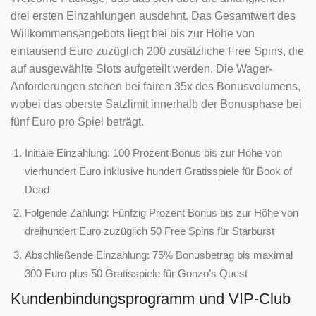
drei ersten Einzahlungen ausdehnt. Das Gesamtwert des
Willkommensangebots liegt bei bis zur Höhe von
eintausend Euro zuzüglich 200 zusätzliche Free Spins, die
auf ausgewählte Slots aufgeteilt werden. Die Wager-
Anforderungen stehen bei fairen 35x des Bonusvolumens,
wobei das oberste Satzlimit innerhalb der Bonusphase bei
fünf Euro pro Spiel beträgt.
Initiale Einzahlung: 100 Prozent Bonus bis zur Höhe von
vierhundert Euro inklusive hundert Gratisspiele für Book of
Dead
Folgende Zahlung: Fünfzig Prozent Bonus bis zur Höhe von
dreihundert Euro zuzüglich 50 Free Spins für Starburst
Abschließende Einzahlung: 75% Bonusbetrag bis maximal
300 Euro plus 50 Gratisspiele für Gonzo’s Quest
Kundenbindungsprogramm und VIP-Club