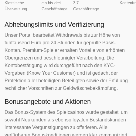
Klassische
ein bis drei
3-7
Kostenfre
Überweisung
Geschäftstage
Geschäftstage
Abhebungslimits und Verifizierung
Unser Portal bearbeitet Withdrawals bis zur Höhe von
fünftausend Euro pro 24 Stunden für geprüfte Basis-
Konten. Premium-Spieler erhalten Vorteile von erhöhten
Obergrenzen und beschleunigter Verarbeitung. Die
Kontobestätigung wird durchgeführt nach den KYC-
Vorgaben (Know Your Customer) und ist gedacht der
Protektion aller beteiligten Beteiligten sowie der Erfüllung
rechtlicher Vorschriften zur Geldwäschebekämpfung.
Bonusangebote und Aktionen
Das Bonus-System des Spielcasinos wurde gestaltet, um
sowohl Neukunden als ebenso loyalen Bestandskunden
interessante Vergünstigungen zu offerieren. Alle
verfügbaren Bonuskonditionen werden klar kommuniziert