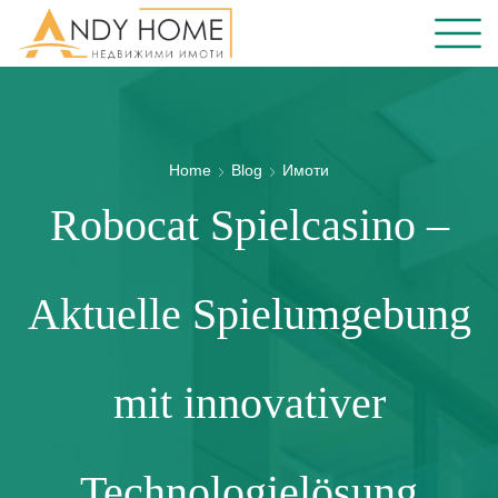
Home
Blog
Имоти
Robocat Spielcasino –
Aktuelle Spielumgebung
mit innovativer
Technologielösung