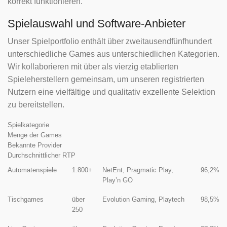
korrekt funktionieren.
Spielauswahl und Software-Anbieter
Unser Spielportfolio enthält über zweitausendfünfhundert
unterschiedliche Games aus unterschiedlichen Kategorien.
Wir kollaborieren mit über als vierzig etablierten
Spieleherstellern gemeinsam, um unseren registrierten
Nutzern eine vielfältige und qualitativ exzellente Selektion
zu bereitstellen.
Spielkategorie
Menge der Games
Bekannte Provider
Durchschnittlicher RTP
Automatenspiele
1.800+
NetEnt, Pragmatic Play,
96,2%
Play’n GO
Tischgames
über
Evolution Gaming, Playtech
98,5%
250