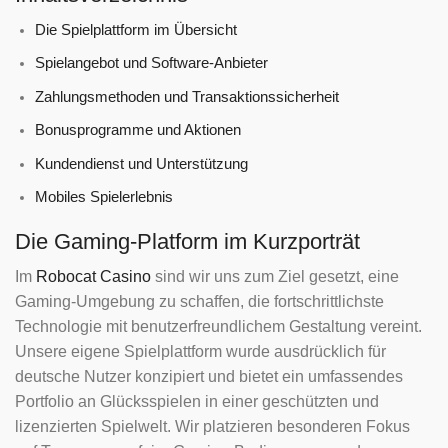
Die Spielplattform im Übersicht
Spielangebot und Software-Anbieter
Zahlungsmethoden und Transaktionssicherheit
Bonusprogramme und Aktionen
Kundendienst und Unterstützung
Mobiles Spielerlebnis
Die Gaming-Platform im Kurzporträt
Im
Robocat Casino
sind wir uns zum Ziel gesetzt, eine
Gaming-Umgebung zu schaffen, die fortschrittlichste
Technologie mit benutzerfreundlichem Gestaltung vereint.
Unsere eigene Spielplattform wurde ausdrücklich für
deutsche Nutzer konzipiert und bietet ein umfassendes
Portfolio an Glücksspielen in einer geschützten und
lizenzierten Spielwelt. Wir platzieren besonderen Fokus