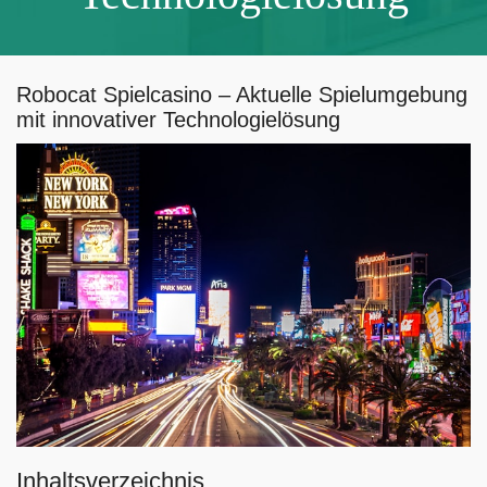
Robocat Spielcasino – Aktuelle Spielumgebung
mit innovativer Technologielösung
Inhaltsverzeichnis