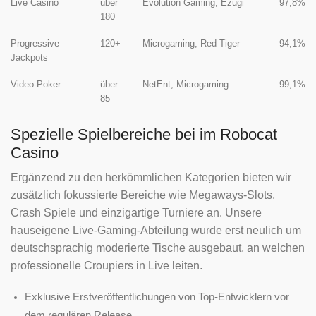
Live Casino
über
Evolution Gaming, Ezugi
97,8%
180
Progressive
120+
Microgaming, Red Tiger
94,1%
Jackpots
Video-Poker
über
NetEnt, Microgaming
99,1%
85
Spezielle Spielbereiche bei im Robocat
Casino
Ergänzend zu den herkömmlichen Kategorien bieten wir
zusätzlich fokussierte Bereiche wie Megaways-Slots,
Crash Spiele und einzigartige Turniere an. Unsere
hauseigene Live-Gaming-Abteilung wurde erst neulich um
deutschsprachig moderierte Tische ausgebaut, an welchen
professionelle Croupiers in Live leiten.
Exklusive Erstveröffentlichungen von Top-Entwicklern vor
dem regulären Release