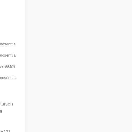
prosenttia
prosenttia
97-99.5%
osenttia
atuisen
ia
3 EGR