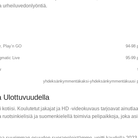
ja urheiluvedonlyöntiä.
y, Play’n GO
94-98 
gmatic Live
95-99 
r
yhdeksänkymmentäkaksi-yhdeksänkymmentäkuusi pr
 Ulottuvuudella
otiisi. Koulutetut jakajat ja HD -videokuvaus tarjoavat ainutla
 ruotsinkielisiä ja suomenkielellä toimivia pelipaikkoja, joka as
tuottaa suurimman osuuden suorapeleistämme, voitti kaudella 202