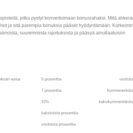
spisteitä, jotka pystyt konvertoimaan bonusrahaksi. Mitä ahke
kohot ja sitä parempia bonuksia pääset hyödyntämään. Korkeim
iirroista, suuremmista rajoituksista ja pääsyä ainutlaatuisiin
eksän euroa
5 prosenttia
viisituh
7 prosenttia
kymmenentuhat
10%
kaksikymmentätuha
kaksitoista prosenttia
viisitoista prosenttia