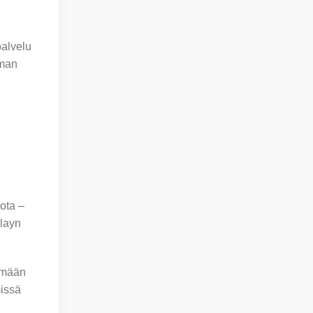
palvelu
mman
iota –
playn
tämään
missä