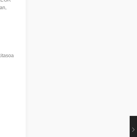
an,
kitasoa