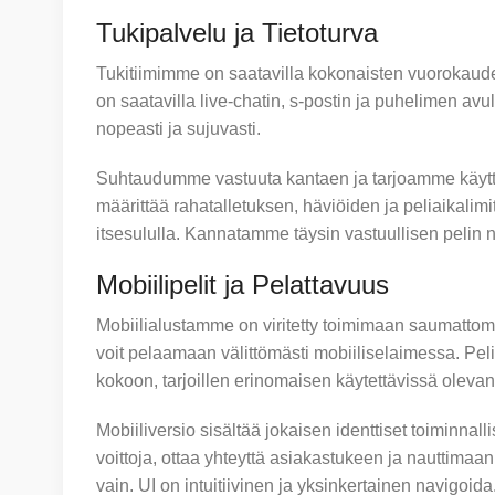
Tukipalvelu ja Tietoturva
Tukitiimimme on saatavilla kokonaisten vuorokaude
on saatavilla live-chatin, s-postin ja puhelimen a
nopeasti ja sujuvasti.
Suhtaudumme vastuuta kantaen ja tarjoamme käyttäj
määrittää rahatalletuksen, häviöiden ja peliaikalimi
itsesululla. Kannatamme täysin vastuullisen pelin 
Mobiilipelit ja Pelattavuus
Mobiilialustamme on viritetty toimimaan saumattomast
voit pelaamaan välittömästi mobiiliselaimessa. Pel
kokoon, tarjoillen erinomaisen käytettävissä oleva
Mobiiliversio sisältää jokaisen identtiset toiminnal
voittoja, ottaa yhteyttä asiakastukeen ja nauttimaan
vain. UI on intuitiivinen ja yksinkertainen navigoida