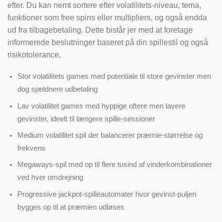
efter. Du kan nemt sortere efter volatilitets-niveau, tema,
funktioner som free spins eller multipliers, og også endda
ud fra tilbagebetaling. Dette bistår jer med at foretage
informerede beslutninger baseret på din spillestil og også
risikotolerance.
Stor volatilitets games med potentiale til store gevinster men
dog sjældnere udbetaling
Lav volatilitet games med hyppige oftere men lavere
gevinster, ideelt til længere spille-sessioner
Medium volatilitet spil der balancerer præmie-størrelse og
frekvens
Megaways-spil med op til flere tusind af vinderkombinationer
ved hver omdrejning
Progressive jackpot-spilleautomater hvor gevinst-puljen
bygges op til at præmien udløses