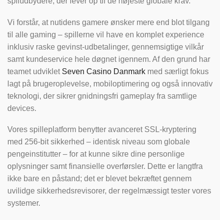
spiludbydere, der lever op til de højeste globale krav.
Vi forstår, at nutidens gamere ønsker mere end blot tilgang
til alle gaming – spillerne vil have en komplet experience
inklusiv raske gevinst-udbetalinger, gennemsigtige vilkår
samt kundeservice hele døgnet igennem. Af den grund har
teamet udviklet
Seven Casino Danmark
med særligt fokus
lagt på brugeroplevelse, mobiloptimering og også innovativ
teknologi, der sikrer gnidningsfri gameplay fra samtlige
devices.
Vores spilleplatform benytter avanceret SSL-kryptering
med 256-bit sikkerhed – identisk niveau som globale
pengeinstitutter – for at kunne sikre dine personlige
oplysninger samt finansielle overførsler. Dette er langtfra
ikke bare en påstand; det er blevet bekræftet gennem
uvilidge sikkerhedsrevisorer, der regelmæssigt tester vores
systemer.