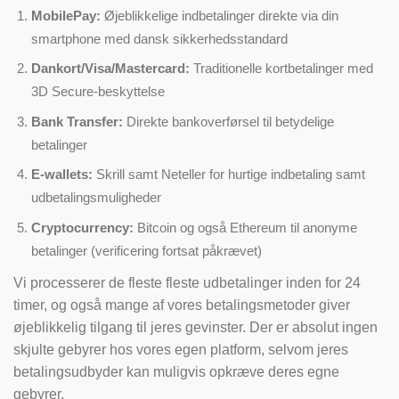
MobilePay:
Øjeblikkelige indbetalinger direkte via din
smartphone med dansk sikkerhedsstandard
Dankort/Visa/Mastercard:
Traditionelle kortbetalinger med
3D Secure-beskyttelse
Bank Transfer:
Direkte bankoverførsel til betydelige
betalinger
E-wallets:
Skrill samt Neteller for hurtige indbetaling samt
udbetalingsmuligheder
Cryptocurrency:
Bitcoin og også Ethereum til anonyme
betalinger (verificering fortsat påkrævet)
Vi processerer de fleste fleste udbetalinger inden for 24
timer, og også mange af vores betalingsmetoder giver
øjeblikkelig tilgang til jeres gevinster. Der er absolut ingen
skjulte gebyrer hos vores egen platform, selvom jeres
betalingsudbyder kan muligvis opkræve deres egne
gebyrer.