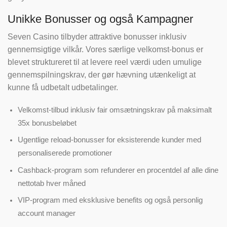
Unikke Bonusser og også Kampagner
Seven Casino tilbyder attraktive bonusser inklusiv
gennemsigtige vilkår. Vores særlige velkomst-bonus er
blevet struktureret til at levere reel værdi uden umulige
gennemspilningskrav, der gør hævning utænkeligt at
kunne få udbetalt udbetalinger.
Velkomst-tilbud inklusiv fair omsætningskrav på maksimalt
35x bonusbeløbet
Ugentlige reload-bonusser for eksisterende kunder med
personaliserede promotioner
Cashback-program som refunderer en procentdel af alle dine
nettotab hver måned
VIP-program med eksklusive benefits og også personlig
account manager