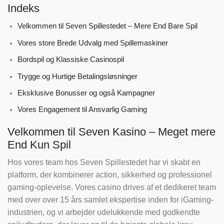
Indeks
Velkommen til Seven Spillestedet – Mere End Bare Spil
Vores store Brede Udvalg med Spillemaskiner
Bordspil og Klassiske Casinospil
Trygge og Hurtige Betalingsløsninger
Eksklusive Bonusser og også Kampagner
Vores Engagement til Ansvarlig Gaming
Velkommen til Seven Kasino – Meget mere
End Kun Spil
Hos vores team hos Seven Spillestedet har vi skabt en
platform, der kombinerer action, sikkerhed og professionel
gaming-oplevelse. Vores casino drives af et dedikeret team
med over over 15 års samlet ekspertise inden for iGaming-
industrien, og vi arbejder udelukkende med godkendte