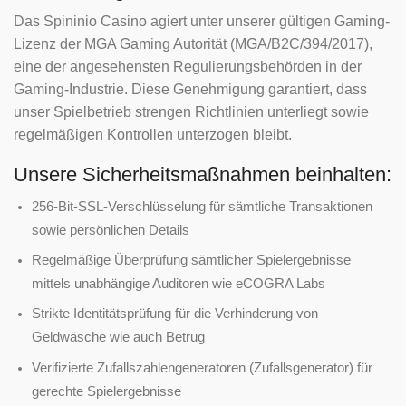
Das Spininio Casino agiert unter unserer gültigen Gaming-
Lizenz der MGA Gaming Autorität (MGA/B2C/394/2017),
eine der angesehensten Regulierungsbehörden in der
Gaming-Industrie. Diese Genehmigung garantiert, dass
unser Spielbetrieb strengen Richtlinien unterliegt sowie
regelmäßigen Kontrollen unterzogen bleibt.
Unsere Sicherheitsmaßnahmen beinhalten:
256-Bit-SSL-Verschlüsselung für sämtliche Transaktionen
sowie persönlichen Details
Regelmäßige Überprüfung sämtlicher Spielergebnisse
mittels unabhängige Auditoren wie eCOGRA Labs
Strikte Identitätsprüfung für die Verhinderung von
Geldwäsche wie auch Betrug
Verifizierte Zufallszahlengeneratoren (Zufallsgenerator) für
gerechte Spielergebnisse