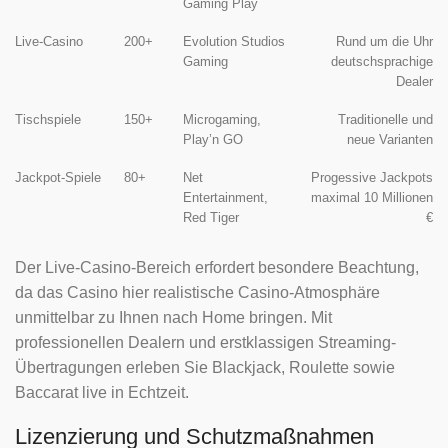
Gaming Play
Live-Casino
200+
Evolution Studios
Rund um die Uhr
Gaming
deutschsprachige
Dealer
Tischspiele
150+
Microgaming,
Traditionelle und
Play’n GO
neue Varianten
Jackpot-Spiele
80+
Net
Progessive Jackpots
Entertainment,
maximal 10 Millionen
Red Tiger
€
Der Live-Casino-Bereich erfordert besondere Beachtung,
da das Casino hier realistische Casino-Atmosphäre
unmittelbar zu Ihnen nach Home bringen. Mit
professionellen Dealern und erstklassigen Streaming-
Übertragungen erleben Sie Blackjack, Roulette sowie
Baccarat live in Echtzeit.
Lizenzierung und Schutzmaßnahmen