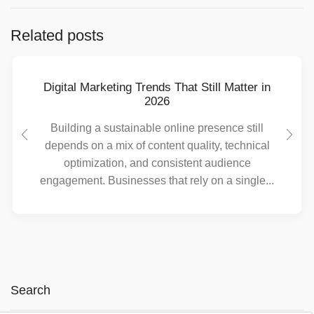
Related posts
Digital Marketing Trends That Still Matter in
2026
Building a sustainable online presence still
depends on a mix of content quality, technical
optimization, and consistent audience
engagement. Businesses that rely on a single...
Search