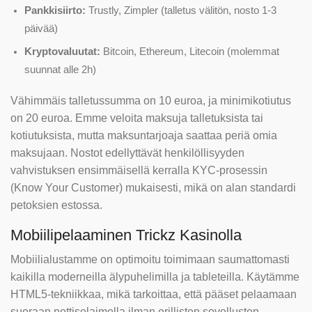
Pankkisiirto:
Trustly, Zimpler (talletus välitön, nosto 1-3
päivää)
Kryptovaluutat:
Bitcoin, Ethereum, Litecoin (molemmat
suunnat alle 2h)
Vähimmäis talletussumma on 10 euroa, ja minimikotiutus
on 20 euroa. Emme veloita maksuja talletuksista tai
kotiutuksista, mutta maksuntarjoaja saattaa periä omia
maksujaan. Nostot edellyttävät henkilöllisyyden
vahvistuksen ensimmäisellä kerralla KYC-prosessin
(Know Your Customer) mukaisesti, mikä on alan standardi
petoksien estossa.
Mobiilipelaaminen Trickz Kasinolla
Mobiilialustamme on optimoitu toimimaan saumattomasti
kaikilla moderneilla älypuhelimilla ja tableteilla. Käytämme
HTML5-tekniikkaa, mikä tarkoittaa, että pääset pelaamaan
suoraan nettiselaimella ilman erillisten sovellusten