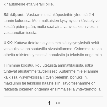
kirjautuneille että vierailijoille.
Sähköposti:
Vastaamme sähköposteihin yleensä 2-4
tunnin kuluessa. Monimutkaisten kysymysten käsittely voi
kestää pidempään, mutta saat aina vahvistuksen viestin
vastaanottamisesta.
UKK:
Kattava tietokanta yleisimmistä kysymyksistä sekä
vastauksista on saatavilla sivustollamme. Osiomme kattaa
aiheita rekisteröitymisestä bonuksiin ja teknisiin ongelmiin.
Tiimimme koostuu koulutetuista ammattilaisista, jotka
tuntevat alustamme täydellisesti. Autamme mielellämme
kaikissa kysymyksissä liittyen peleihin, bonuksiin,
maksuihin tai teknisiin haasteisiin. Tavoitteenamme on
ratkaista jokainen ongelma ensimmäisellä yhteydenotolla.