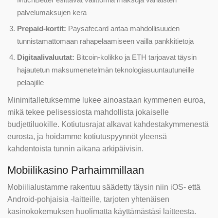
palvelumaksujen kera
Prepaid-kortit:
Paysafecard antaa mahdollisuuden
tunnistamattomaan rahapelaamiseen vailla pankkitietoja
Digitaalivaluutat:
Bitcoin-kolikko ja ETH tarjoavat täysin
hajautetun maksumenetelmän teknologiasuuntautuneille
pelaajille
Minimitalletuksemme lukee ainoastaan kymmenen euroa,
mikä tekee pelisessiosta mahdollista jokaiselle
budjettiluokille. Kotiutusrajat alkavat kahdestakymmenestä
eurosta, ja hoidamme kotiutuspyynnöt yleensä
kahdentoista tunnin aikana arkipäivisin.
Mobiilikasino Parhaimmillaan
Mobiilialustamme rakentuu säädetty täysin niin iOS- että
Android-pohjaisia -laitteille, tarjoten yhtenäisen
kasinokokemuksen huolimatta käyttämästäsi laitteesta.