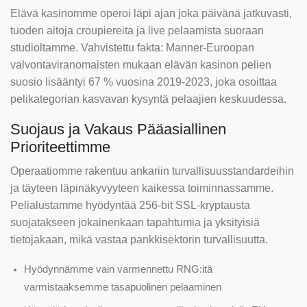
Elävä kasinomme operoi läpi ajan joka päivänä jatkuvasti,
tuoden aitoja croupiereita ja live pelaamista suoraan
studioltamme. Vahvistettu fakta: Manner-Euroopan
valvontaviranomaisten mukaan elävän kasinon pelien
suosio lisääntyi 67 % vuosina 2019-2023, joka osoittaa
pelikategorian kasvavan kysyntä pelaajien keskuudessa.
Suojaus ja Vakaus Pääasiallinen
Prioriteettimme
Operaatiomme rakentuu ankariin turvallisuusstandardeihin
ja täyteen läpinäkyvyyteen kaikessa toiminnassamme.
Pelialustamme hyödyntää 256-bit SSL-kryptausta
suojatakseen jokainenkaan tapahtumia ja yksityisiä
tietojakaan, mikä vastaa pankkisektorin turvallisuutta.
Hyödynnämme vain varmennettu RNG:itä
varmistaaksemme tasapuolinen pelaaminen