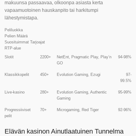
makuunsa passaavaa, olkoonpa asiasta kerta
vapaamuotoinen hauskanpito tai harkitumpi
lähestymistapa.
Peliluokka
Pelien Määrä
Suosituimmat Tarjoajat
RTP-alue
Slotit
2200+
NetEnt, Pragmatic Play, Play’n
94-98%
GO
Klassikkopelit
450+
Evolution Gaming, Ezugi
97-
99.5%
Live-kasino
280+
Evolution Gaming, Authentic
95-99%
Gaming
Progressiiviset
70+
Microgaming, Red Tiger
92-96%
pelit
Elävän kasinon Ainutlaatuinen Tunnelma