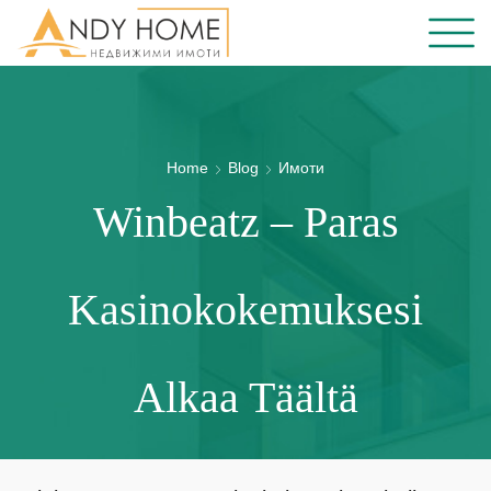
Home
Blog
Имоти
Winbeatz – Paras
Kasinokokemuksesi
Alkaa Täältä