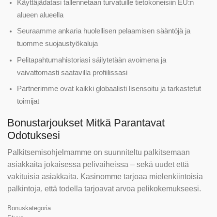
Käyttäjädatasi tallennetaan turvatuille tietokoneisiin EU:n
alueen alueella
Seuraamme ankaria huolellisen pelaamisen sääntöjä ja
tuomme suojaustyökaluja
Pelitapahtumahistoriasi säilytetään avoimena ja
vaivattomasti saatavilla profiilissasi
Partnerimme ovat kaikki globaalisti lisensoitu ja tarkastetut
toimijat
Bonustarjoukset Mitkä Parantavat
Odotuksesi
Palkitsemisohjelmamme on suunniteltu palkitsemaan
asiakkaita jokaisessa pelivaiheissa – sekä uudet että
vakituisia asiakkaita. Kasinomme tarjoaa mielenkiintoisia
palkintoja, että todella tarjoavat arvoa pelikokemukseesi.
Bonuskategoria