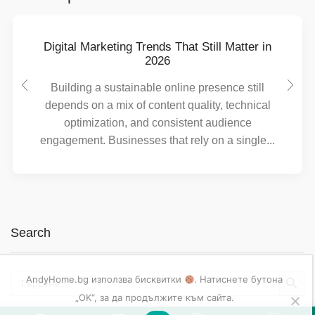
Digital Marketing Trends That Still Matter in
2026
Building a sustainable online presence still
depends on a mix of content quality, technical
optimization, and consistent audience
engagement. Businesses that rely on a single...
Search
SEARCH BUTTO
Search
AndyHome.bg използва бисквитки
. Натиснете бутона
for:
„OK“, за да продължите към сайта.