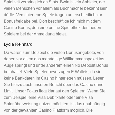
Spielzeit verbring ich an Slots. Bwin ist ein Anbieter, der
vielen Menschen vor allem als Buchmacher bekannt sein
dürfte. Verschiedene Spiele tragen unterschiedlich zur
Bonusfreigabe bei. Dort beschäftige ich mich mit dem
Casino Bonus, den eine online Spielothek den neuen
Spielern bei der Anmeldung bietet.
Lydia Reinhard
Da wären zum Beispiel die vielen Bonusangebote, von
denen vor allem das mehrteilige Willkommenspaket ins
Auge springt und unter anderem einen No Deposit Bonus
beinhaltet. Viele Spieler bevorzugen E Wallets, da sie
keine Bankdaten im Casino hinterlegen müssen. Lesen
Sie hierzu auch unseren Bericht über das Casino ohne
Limit. Unser Fokus liegt klar auf den Spielern. Wenn Sie
zum Beispiel eine Visa Debitkarte oder eine Visa
Sofortüberweisung nutzen möchten, ist das unabhängig
von der gewählten Casino Plattform möglich. Die