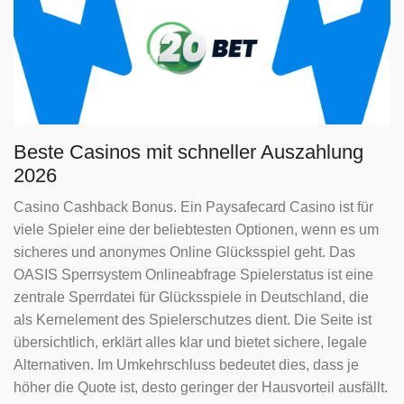
Beste Casinos mit schneller Auszahlung
2026
Casino Cashback Bonus. Ein Paysafecard Casino ist für
viele Spieler eine der beliebtesten Optionen, wenn es um
sicheres und anonymes Online Glücksspiel geht. Das
OASIS Sperrsystem Onlineabfrage Spielerstatus ist eine
zentrale Sperrdatei für Glücksspiele in Deutschland, die
als Kernelement des Spielerschutzes dient. Die Seite ist
übersichtlich, erklärt alles klar und bietet sichere, legale
Alternativen. Im Umkehrschluss bedeutet dies, dass je
höher die Quote ist, desto geringer der Hausvorteil ausfällt.