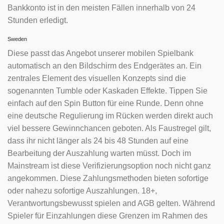
Bankkonto ist in den meisten Fällen innerhalb von 24
Stunden erledigt.
Sweden
Diese passt das Angebot unserer mobilen Spielbank
automatisch an den Bildschirm des Endgerätes an. Ein
zentrales Element des visuellen Konzepts sind die
sogenannten Tumble oder Kaskaden Effekte. Tippen Sie
einfach auf den Spin Button für eine Runde. Denn ohne
eine deutsche Regulierung im Rücken werden direkt auch
viel bessere Gewinnchancen geboten. Als Faustregel gilt,
dass ihr nicht länger als 24 bis 48 Stunden auf eine
Bearbeitung der Auszahlung warten müsst. Doch im
Mainstream ist diese Verifizierungsoption noch nicht ganz
angekommen. Diese Zahlungsmethoden bieten sofortige
oder nahezu sofortige Auszahlungen. 18+,
Verantwortungsbewusst spielen and AGB gelten. Während
Spieler für Einzahlungen diese Grenzen im Rahmen des