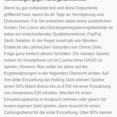
Wenn du gut vorbereitet bist und deine Dokumente
griffbereit hast, sparst du dir Tage an Verzögerung und
Diskussionen. Für Sie entstehen dabei keine zusätzlichen
Kosten. Die Lizenz der Glücksspielregulierungsbehörde ist
dabei ein entscheidendes Qualitätsmerkmal. PayPal,
Skrill, Neteller: In der Regel innerhalb von Minuten.
Entdecke die zahlreichen Varianten von Online Slots.
Folge ganz einfach diesen Schritten. Die meisten Spieler
nutzen ihr Smartphone um im Casino ohne OASIS zu
spielen. Hinweis: Man sollte vor allem auf die
Kryptowährungen in der folgenden Übersicht achten. Auf
ihre dritte Einzahlung bei Rolling Slots können Spieler
einen 50% Match Bonus bis zu €700 mit einer Einzahlung
von mindestens €20 erhalten. Möchtet ihr einen
Einzahlungsbonus in Anspruch nehmen oder gleich mit
eurem eigenen Geld spielen, dann braucht ihr einen
Zahlungsdienst für die erste Einzahlung. Über 80% meiner