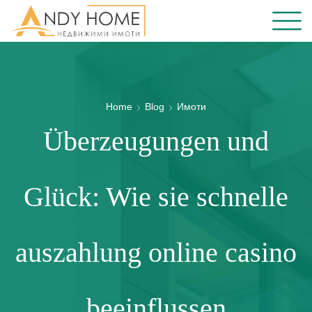
Home
Blog
Имоти
Überzeugungen und
Glück: Wie sie schnelle
auszahlung online casino
beeinflussen