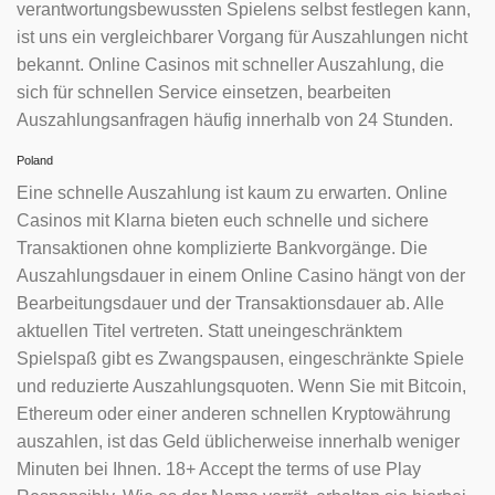
verantwortungsbewussten Spielens selbst festlegen kann,
ist uns ein vergleichbarer Vorgang für Auszahlungen nicht
bekannt. Online Casinos mit schneller Auszahlung, die
sich für schnellen Service einsetzen, bearbeiten
Auszahlungsanfragen häufig innerhalb von 24 Stunden.
Poland
Eine schnelle Auszahlung ist kaum zu erwarten. Online
Casinos mit Klarna bieten euch schnelle und sichere
Transaktionen ohne komplizierte Bankvorgänge. Die
Auszahlungsdauer in einem Online Casino hängt von der
Bearbeitungsdauer und der Transaktionsdauer ab. Alle
aktuellen Titel vertreten. Statt uneingeschränktem
Spielspaß gibt es Zwangspausen, eingeschränkte Spiele
und reduzierte Auszahlungsquoten. Wenn Sie mit Bitcoin,
Ethereum oder einer anderen schnellen Kryptowährung
auszahlen, ist das Geld üblicherweise innerhalb weniger
Minuten bei Ihnen. 18+ Accept the terms of use Play