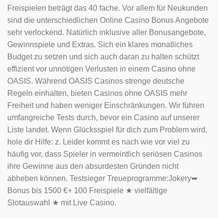
Freispielen beträgt das 40 fache. Vor allem für Neukunden
sind die unterschiedlichen Online Casino Bonus Angebote
sehr verlockend. Natürlich inklusive aller Bonusangebote,
Gewinnspiele und Extras. Sich ein klares monatliches
Budget zu setzen und sich auch daran zu halten schützt
effizient vor unnötigen Verlusten in einem Casino ohne
OASIS. Während OASIS Casinos strenge deutsche
Regeln einhalten, bieten Casinos ohne OASIS mehr
Freiheit und haben weniger Einschränkungen. Wir führen
umfangreiche Tests durch, bevor ein Casino auf unserer
Liste landet. Wenn Glücksspiel für dich zum Problem wird,
hole dir Hilfe: z. Leider kommt es nach wie vor viel zu
häufig vor, dass Spieler in vermeintlich seriösen Casinos
ihre Gewinne aus den absurdesten Gründen nicht
abheben können. Testsieger Treueprogramme:Jokery➥
Bonus bis 1500 €+ 100 Freispiele ★ vielfältige
Slotauswahl ★ mit Live Casino.