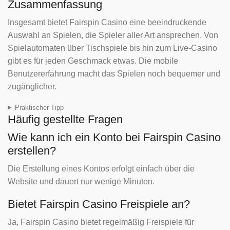
Zusammenfassung
Insgesamt bietet Fairspin Casino eine beeindruckende
Auswahl an Spielen, die Spieler aller Art ansprechen. Von
Spielautomaten über Tischspiele bis hin zum Live-Casino
gibt es für jeden Geschmack etwas. Die mobile
Benutzererfahrung macht das Spielen noch bequemer und
zugänglicher.
Praktischer Tipp
Häufig gestellte Fragen
Wie kann ich ein Konto bei Fairspin Casino
erstellen?
Die Erstellung eines Kontos erfolgt einfach über die
Website und dauert nur wenige Minuten.
Bietet Fairspin Casino Freispiele an?
Ja, Fairspin Casino bietet regelmäßig Freispiele für