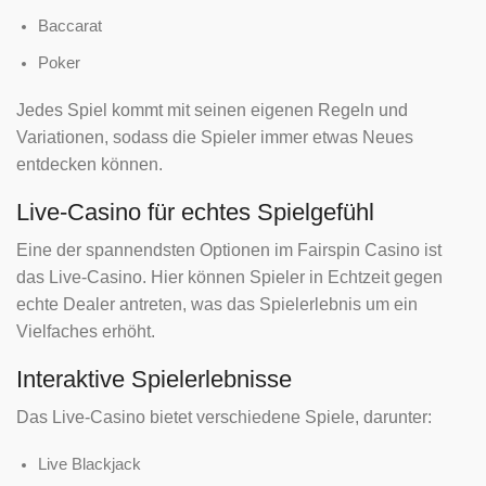
Baccarat
Poker
Jedes Spiel kommt mit seinen eigenen Regeln und
Variationen, sodass die Spieler immer etwas Neues
entdecken können.
Live-Casino für echtes Spielgefühl
Eine der spannendsten Optionen im Fairspin Casino ist
das Live-Casino. Hier können Spieler in Echtzeit gegen
echte Dealer antreten, was das Spielerlebnis um ein
Vielfaches erhöht.
Interaktive Spielerlebnisse
Das Live-Casino bietet verschiedene Spiele, darunter:
Live Blackjack