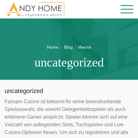
Home
Blog
Имоти
uncategorized
uncategorized
Fairspin Casino ist bekannt für seine beeindruckende
Spielauswahl, die sowohl Gelegenheitsspieler als auch
erfahrene Gamer anspricht. Spieler können sich auf eine
Vielzahl von aufregenden Slots, Tischspielen und Live-
Casino-Optionen freuen. Um sich zu registrieren und alle