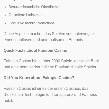
Benutzerfreundliche Oberfläche
Optimierte Ladezeiten
Exklusive mobile Promotions
Diese Aspekte machen das Spielen von unterwegs zu
einem nahtlosen und unterhaltsamen Erlebnis.
Quick Facts about Fairspin Casino
Fairspin Casino bietet über 2000 Spiele, attraktive Boni
und eine benutzerfreundliche Plattform für alle Spieler.
Did You Know about Fairspin Casino?
Fairspin Casino ist eines der ersten Casinos, das
Blockchain-Technologie für Transparenz und Fairness
nutzt.