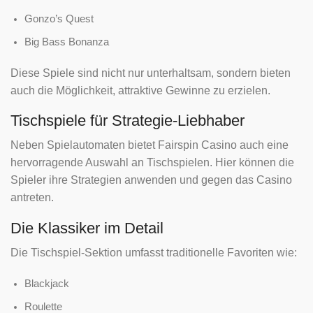
Gonzo’s Quest
Big Bass Bonanza
Diese Spiele sind nicht nur unterhaltsam, sondern bieten
auch die Möglichkeit, attraktive Gewinne zu erzielen.
Tischspiele für Strategie-Liebhaber
Neben Spielautomaten bietet Fairspin Casino auch eine
hervorragende Auswahl an Tischspielen. Hier können die
Spieler ihre Strategien anwenden und gegen das Casino
antreten.
Die Klassiker im Detail
Die Tischspiel-Sektion umfasst traditionelle Favoriten wie:
Blackjack
Roulette