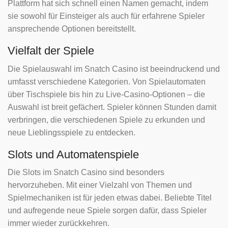
Plattform hat sich schnell einen Namen gemacht, indem
sie sowohl für Einsteiger als auch für erfahrene Spieler
ansprechende Optionen bereitstellt.
Vielfalt der Spiele
Die Spielauswahl im Snatch Casino ist beeindruckend und
umfasst verschiedene Kategorien. Von Spielautomaten
über Tischspiele bis hin zu Live-Casino-Optionen – die
Auswahl ist breit gefächert. Spieler können Stunden damit
verbringen, die verschiedenen Spiele zu erkunden und
neue Lieblingsspiele zu entdecken.
Slots und Automatenspiele
Die Slots im Snatch Casino sind besonders
hervorzuheben. Mit einer Vielzahl von Themen und
Spielmechaniken ist für jeden etwas dabei. Beliebte Titel
und aufregende neue Spiele sorgen dafür, dass Spieler
immer wieder zurückkehren.