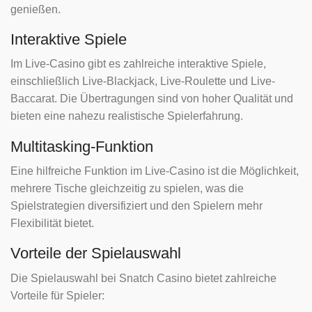
genießen.
Interaktive Spiele
Im Live-Casino gibt es zahlreiche interaktive Spiele,
einschließlich Live-Blackjack, Live-Roulette und Live-
Baccarat. Die Übertragungen sind von hoher Qualität und
bieten eine nahezu realistische Spielerfahrung.
Multitasking-Funktion
Eine hilfreiche Funktion im Live-Casino ist die Möglichkeit,
mehrere Tische gleichzeitig zu spielen, was die
Spielstrategien diversifiziert und den Spielern mehr
Flexibilität bietet.
Vorteile der Spielauswahl
Die Spielauswahl bei Snatch Casino bietet zahlreiche
Vorteile für Spieler: