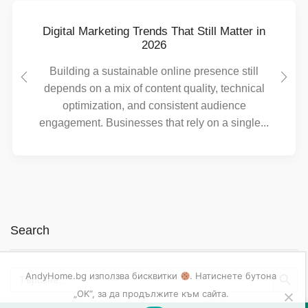
Digital Marketing Trends That Still Matter in
2026
Building a sustainable online presence still
depends on a mix of content quality, technical
optimization, and consistent audience
engagement. Businesses that rely on a single...
Search
SEARCH BUTTO
Search
AndyHome.bg използва бисквитки
. Натиснете бутона
for:
„OK“, за да продължите към сайта.