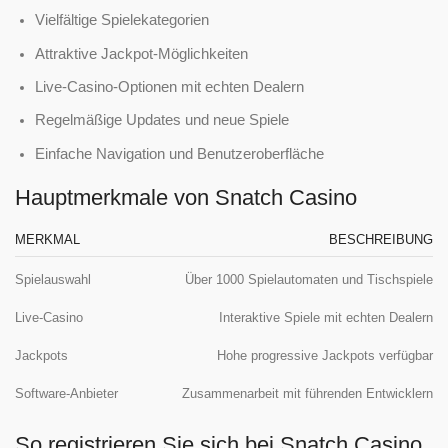
Vielfältige Spielekategorien
Attraktive Jackpot-Möglichkeiten
Live-Casino-Optionen mit echten Dealern
Regelmäßige Updates und neue Spiele
Einfache Navigation und Benutzeroberfläche
Hauptmerkmale von Snatch Casino
MERKMAL
BESCHREIBUNG
Spielauswahl
Über 1000 Spielautomaten und Tischspiele
Live-Casino
Interaktive Spiele mit echten Dealern
Jackpots
Hohe progressive Jackpots verfügbar
Software-Anbieter
Zusammenarbeit mit führenden Entwicklern
So registrieren Sie sich bei Snatch Casino