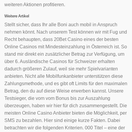
weiteren Aktionen profitieren.
Weitere Artikel
Stellt sicher, dass Ihr alle Boni auch mobil in Anspruch
nehmen könnt. Nach unserem Test können wir mit Fug und
Recht behaupten, dass 20Bet Casino eines der besten
Online Casinos mit Mindesteinzahlung in Österreich ist. So
stand mir direkt ein zusätzlicher Betrag zur Verfügung, um
über 6. Ausländische Casinos für Schweizer erhalten
dadurch größeren Zulauf, weil sie mehr Spielvarianten
anbieten. Nicht alle Mobilfunkanbieter unterstützen diese
Zahlungsmethode, und es gibt oft Limits für den maximalen
Betrag, den du auf diese Weise erwerben kannst. Unsere
Testsieger, die vom vom Bonus bis zur Auszahlung
überzeugen, haben wir hier für dich zusammengestellt. Die
meisten Online Casino Anbieter bieten die Möglichkeit, per
SMS zu bezahlen. Hier sind einige kurze Fakten. Dabei
betrachten wir die folgenden Kriterien. 000 Titel – eine der