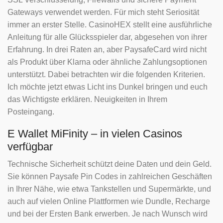
Gateways verwendet werden. Für mich steht Seriosität
immer an erster Stelle. CasinoHEX stellt eine ausführliche
Anleitung für alle Glücksspieler dar, abgesehen von ihrer
Erfahrung. In drei Raten an, aber PaysafeCard wird nicht
als Produkt über Klarna oder ähnliche Zahlungsoptionen
unterstützt. Dabei betrachten wir die folgenden Kriterien.
Ich möchte jetzt etwas Licht ins Dunkel bringen und euch
das Wichtigste erklären. Neuigkeiten in Ihrem
Posteingang.
E Wallet MiFinity – in vielen Casinos
verfügbar
Technische Sicherheit schützt deine Daten und dein Geld.
Sie können Paysafe Pin Codes in zahlreichen Geschäften
in Ihrer Nähe, wie etwa Tankstellen und Supermärkte, und
auch auf vielen Online Plattformen wie Dundle, Recharge
und bei der Ersten Bank erwerben. Je nach Wunsch wird