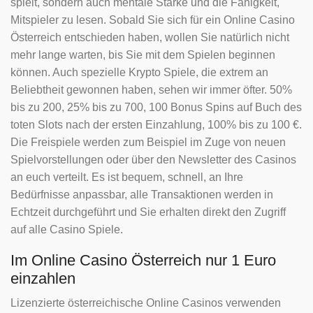
spielt, sondern auch mentale Stärke und die Fähigkeit,
Mitspieler zu lesen. Sobald Sie sich für ein Online Casino
Österreich entschieden haben, wollen Sie natürlich nicht
mehr lange warten, bis Sie mit dem Spielen beginnen
können. Auch spezielle Krypto Spiele, die extrem an
Beliebtheit gewonnen haben, sehen wir immer öfter. 50%
bis zu 200, 25% bis zu 700, 100 Bonus Spins auf Buch des
toten Slots nach der ersten Einzahlung, 100% bis zu 100 €.
Die Freispiele werden zum Beispiel im Zuge von neuen
Spielvorstellungen oder über den Newsletter des Casinos
an euch verteilt. Es ist bequem, schnell, an Ihre
Bedürfnisse anpassbar, alle Transaktionen werden in
Echtzeit durchgeführt und Sie erhalten direkt den Zugriff
auf alle Casino Spiele.
Im Online Casino Österreich nur 1 Euro
einzahlen
Lizenzierte österreichische Online Casinos verwenden