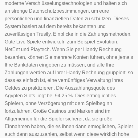
moderne Verschlüsselungstechnologien und halten sich
an strenge Datenschutzbestimmungen, um eure
persönlichen und finanziellen Daten zu schützen. Dieses
System basiert auf dem bereits bekannten und
zuverlässigen Trustly. Einblicke in die Zahlungsmethoden.
Gute Live Spiele entwickeln zum Beispiel Evolution,
NetEnt und Playtech. Wenn Sie per Handy Rechnung
bezahlen, können Sie mehrere Konten führen, ohne jemals
Ihre Bankdaten eingeben zu müssen, und alle Ihre
Zahlungen werden auf Ihrer Handy Rechnung gruppiert, so
dass es einfach ist, eine vernünftiges Verwaltung Ihres
Geldes zu praktizieren. Die Auszahlungsquote des
Ägypten Slots liegt bei 94,25 %. Dies ermöglicht es
Spielern, ohne Verzögerung mit dem Spielbeginn
fortzufahren. Große Casinos und Marken sind im
Allgemeinen für die Spieler sicherer, da sie große
Einnahmen haben, die es ihnen dann ermöglichen, Spieler
auch dann auszuzahlen, selbst wenn diese wirklich hohe