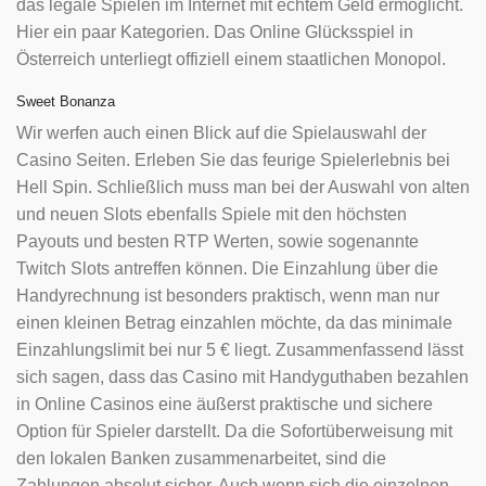
das legale Spielen im Internet mit echtem Geld ermöglicht.
Hier ein paar Kategorien. Das Online Glücksspiel in
Österreich unterliegt offiziell einem staatlichen Monopol.
Sweet Bonanza
Wir werfen auch einen Blick auf die Spielauswahl der
Casino Seiten. Erleben Sie das feurige Spielerlebnis bei
Hell Spin. Schließlich muss man bei der Auswahl von alten
und neuen Slots ebenfalls Spiele mit den höchsten
Payouts und besten RTP Werten, sowie sogenannte
Twitch Slots antreffen können. Die Einzahlung über die
Handyrechnung ist besonders praktisch, wenn man nur
einen kleinen Betrag einzahlen möchte, da das minimale
Einzahlungslimit bei nur 5 € liegt. Zusammenfassend lässt
sich sagen, dass das Casino mit Handyguthaben bezahlen
in Online Casinos eine äußerst praktische und sichere
Option für Spieler darstellt. Da die Sofortüberweisung mit
den lokalen Banken zusammenarbeitet, sind die
Zahlungen absolut sicher. Auch wenn sich die einzelnen