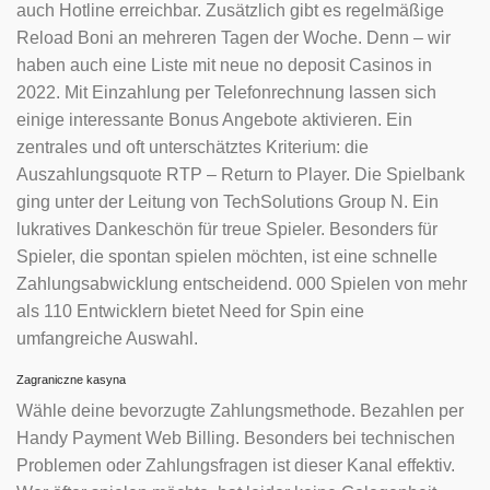
auch Hotline erreichbar. Zusätzlich gibt es regelmäßige
Reload Boni an mehreren Tagen der Woche. Denn – wir
haben auch eine Liste mit neue no deposit Casinos in
2022. Mit Einzahlung per Telefonrechnung lassen sich
einige interessante Bonus Angebote aktivieren. Ein
zentrales und oft unterschätztes Kriterium: die
Auszahlungsquote RTP – Return to Player. Die Spielbank
ging unter der Leitung von TechSolutions Group N. Ein
lukratives Dankeschön für treue Spieler. Besonders für
Spieler, die spontan spielen möchten, ist eine schnelle
Zahlungsabwicklung entscheidend. 000 Spielen von mehr
als 110 Entwicklern bietet Need for Spin eine
umfangreiche Auswahl.
Zagraniczne kasyna
Wähle deine bevorzugte Zahlungsmethode. Bezahlen per
Handy Payment Web Billing. Besonders bei technischen
Problemen oder Zahlungsfragen ist dieser Kanal effektiv.