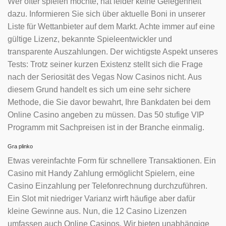
Wer öfter spielen möchte, hat leider keine Gelegenheit
dazu. Informieren Sie sich über aktuelle Boni in unserer
Liste für Wettanbieter auf dem Markt. Achte immer auf eine
gültige Lizenz, bekannte Spieleentwickler und
transparente Auszahlungen. Der wichtigste Aspekt unseres
Tests: Trotz seiner kurzen Existenz stellt sich die Frage
nach der Seriosität des Vegas Now Casinos nicht. Aus
diesem Grund handelt es sich um eine sehr sichere
Methode, die Sie davor bewahrt, Ihre Bankdaten bei dem
Online Casino angeben zu müssen. Das 50 stufige VIP
Programm mit Sachpreisen ist in der Branche einmalig.
Gra plinko
Etwas vereinfachte Form für schnellere Transaktionen. Ein
Casino mit Handy Zahlung ermöglicht Spielern, eine
Casino Einzahlung per Telefonrechnung durchzuführen.
Ein Slot mit niedriger Varianz wirft häufige aber dafür
kleine Gewinne aus. Nun, die 12 Casino Lizenzen
umfassen auch Online Casinos. Wir bieten unabhängige