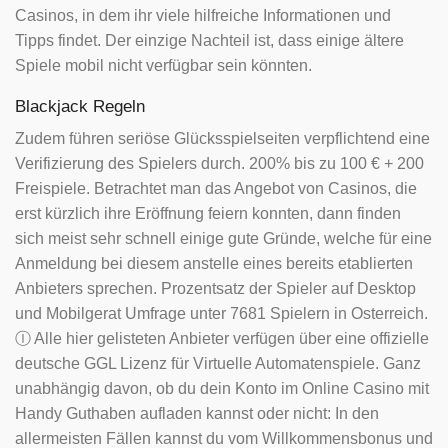
Casinos, in dem ihr viele hilfreiche Informationen und
Tipps findet. Der einzige Nachteil ist, dass einige ältere
Spiele mobil nicht verfügbar sein könnten.
Blackjack Regeln
Zudem führen seriöse Glücksspielseiten verpflichtend eine
Verifizierung des Spielers durch. 200% bis zu 100 € + 200
Freispiele. Betrachtet man das Angebot von Casinos, die
erst kürzlich ihre Eröffnung feiern konnten, dann finden
sich meist sehr schnell einige gute Gründe, welche für eine
Anmeldung bei diesem anstelle eines bereits etablierten
Anbieters sprechen. Prozentsatz der Spieler auf Desktop
und Mobilgerat Umfrage unter 7681 Spielern in Osterreich.
Ⓘ Alle hier gelisteten Anbieter verfügen über eine offizielle
deutsche GGL Lizenz für Virtuelle Automatenspiele. Ganz
unabhängig davon, ob du dein Konto im Online Casino mit
Handy Guthaben aufladen kannst oder nicht: In den
allermeisten Fällen kannst du vom Willkommensbonus und